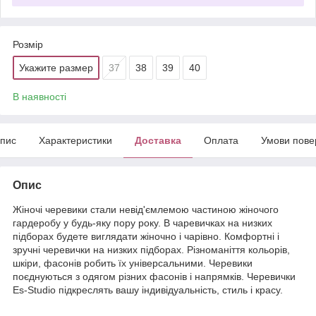
Розмір
Укажите размер
37
38
39
40
В наявності
пис
Характеристики
Доставка
Оплата
Умови пове
Опис
Жіночі черевики стали невід'ємлемою частиною жіночого
гардеробу у будь-яку пору року. В чаревичках на низких
підборах будете виглядати жіночно і чарівно. Комфортні і
зручні черевички на низких підборах. Різноманіття кольорів,
шкіри, фасонів робить їх універсальними. Черевики
поєднуються з одягом різних фасонів і напрямків. Черевички
Es-Studio підкреслять вашу індивідуальність, стиль і красу.