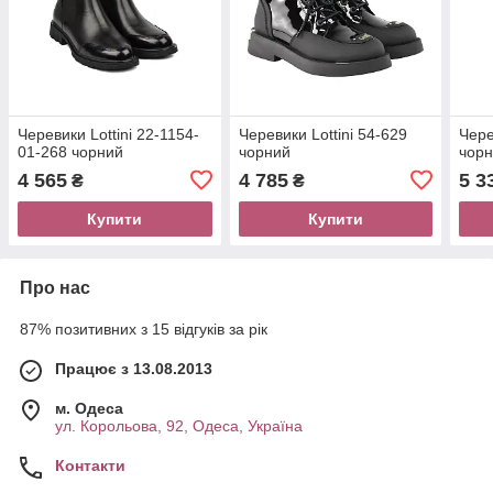
Черевики Lottini 22-1154-
Черевики Lottini 54-629
Чере
01-268 чорний
чорний
чор
4 565
4 785
5 3
₴
₴
Купити
Купити
Про нас
87% позитивних з 15 відгуків за рік
Працює з 13.08.2013
м. Одеса
ул. Корольова, 92, Одеса, Україна
Контакти