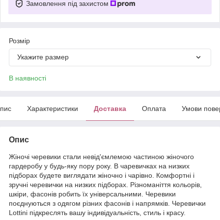
Замовлення під захистом
Розмір
Укажите размер
В наявності
пис
Характеристики
Доставка
Оплата
Умови пове
Опис
Жіночі черевики стали невід'ємлемою частиною жіночого
гардеробу у будь-яку пору року. В чаревичках на низких
підборах будете виглядати жіночно і чарівно. Комфортні і
зручні черевички на низких підборах. Різноманіття кольорів,
шкіри, фасонів робить їх універсальними. Черевики
поєднуються з одягом різних фасонів і напрямків. Черевички
Lottini підкреслять вашу індивідуальність, стиль і красу.