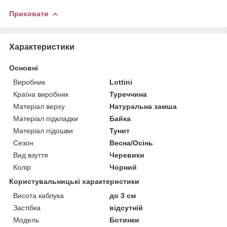
Приховати
Характеристики
Основні
Виробник
Lottini
Країна виробник
Туреччина
Матеріал верху
Натуральна замша
Матеріал підкладки
Байка
Матеріал підошви
Тунит
Сезон
Весна/Осінь
Вид взуття
Черевики
Колір
Чорний
Користувальницькі характеристики
Висота каблука
до 3 см
Застібка
відсутній
Мoдель
Ботинки