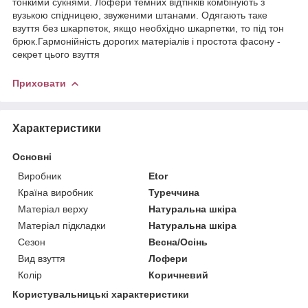
тонкими сукнями. Лофери темних відтінків комбінують з
вузькою спідницею, звуженими штанами. Одягають таке
взуття без шкарпеток, якщо необхідно шкарпетки, то під тон
брюк.Гармонійність дорогих матеріалів і простота фасону -
секрет цього взуття
Приховати
Характеристики
Основні
Виробник
Etor
Країна виробник
Туреччина
Матеріал верху
Натуральна шкіра
Матеріал підкладки
Натуральна шкіра
Сезон
Весна/Осінь
Вид взуття
Лофери
Колір
Коричневий
Користувальницькі характеристики