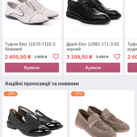
Туфли Etor 11570-7115-3
Дербі Etor 12982-171-3-02
Туфл
бежевий
чорний
руд
2 605,50
3 109,50
2 6
₴
₴
2 895 ₴
3 455 ₴
Купити
Купити
Акційні пропозиції та новинки
–10%
–10%