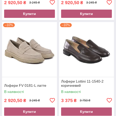
2 920,50
2 920,50
₴
₴
3 245 ₴
3 245 ₴
Купити
Купити
–10%
–10%
Лофери Lottini 11-1540-2
Лофери FV 0181-L латте
коричневий
В наявності
В наявності
2 920,50
3 375
₴
₴
3 245 ₴
3 750 ₴
Купити
Купити