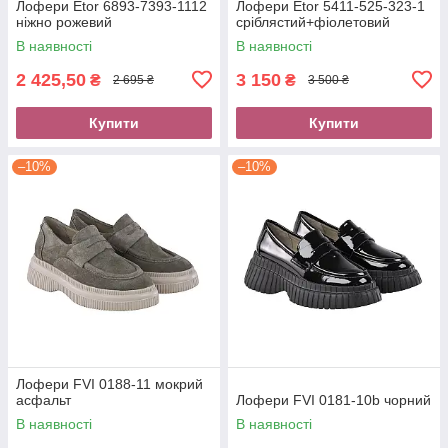
Лофери Etor 6893-7393-1112
Лофери Etor 5411-525-323-1
ніжно рожевий
сріблястий+фіолетовий
В наявності
В наявності
2 425,50
3 150
₴
₴
2 695 ₴
3 500 ₴
Купити
Купити
–10%
–10%
Лофери FVI 0188-11 мокрий
асфальт
Лофери FVI 0181-10b чорний
В наявності
В наявності