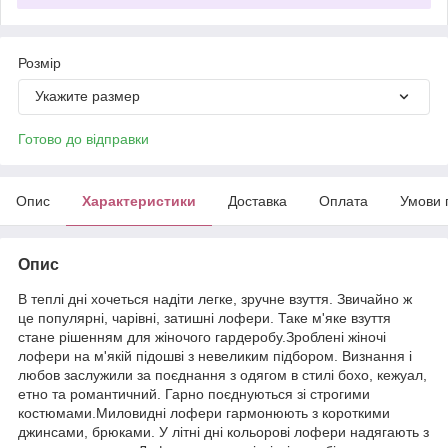
Розмір
Укажите размер
Готово до відправки
Опис
Характеристики
Доставка
Оплата
Умови 
Опис
В теплі дні хочеться надіти легке, зручне взуття. Звичайно ж
це популярні, чарівні, затишні лофери. Таке м'яке взуття
стане рішенням для жіночого гардеробу.Зроблені жіночі
лофери на м'якій підошві з невеликим підбором. Визнання і
любов заслужили за поєднання з одягом в стилі бохо, кежуал,
етно та романтичний. Гарно поєднуються зі строгими
костюмами.Миловидні лофери гармонюють з короткими
джинсами, брюками. У літні дні кольорові лофери надягають з