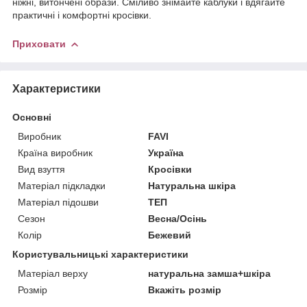
ніжні, витончені образи. Сміливо знімайте каблуки і вдягайте
практичні і комфортні кросівки.
Приховати
Характеристики
Основні
Виробник
FAVI
Країна виробник
Україна
Вид взуття
Кросівки
Матеріал підкладки
Натуральна шкіра
Матеріал підошви
ТЕП
Сезон
Весна/Осінь
Колір
Бежевий
Користувальницькі характеристики
Матеріал верху
натуральна замша+шкіра
Розмір
Вкажіть розмір