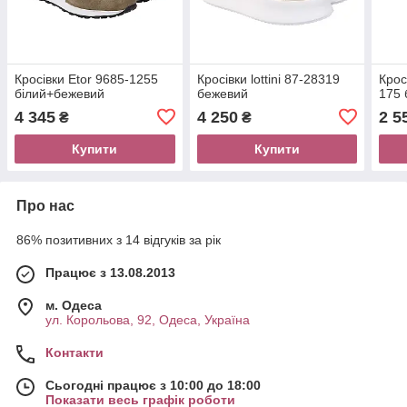
Кросівки Etor 9685-1255
Кросівки lottini 87-28319
Крос
білий+бежевий
бежевий
175 
4 345
4 250
2 5
₴
₴
Купити
Купити
Про нас
86% позитивних з 14 відгуків за рік
Працює з 13.08.2013
м. Одеса
ул. Корольова, 92, Одеса, Україна
Контакти
Сьогодні працює з 10:00 до 18:00
Показати весь графік роботи