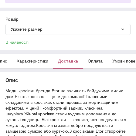
Розмір
Укажите размер
В наявності
пис
Характеристики
Доставка
Оплата
Умови пове
Опис
Модні кросівки бренда Etor не залишать байдужими милих
дам.Якість кросівок — це імідж компанії.Головними
складовими в кросівках стали підошва за мортизаційним
ефектом, міцний і комфортний задник, класична
шнурівка.Жіночі кросівки стали чудовим доповненям до
суконь і спідниць. Білі кросівки — класика, яка поєднується з
кежуал одягом.Кросівки із замші добре поєднуються з
замшевою сумкою або курткою.З кросівками Etor створюйте