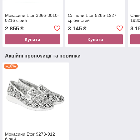
Мокасини Etor 3366-3010-
Сліпони Etor 5285-1927
Сліп
0216 сірий
сріблястий
1930
2 855
3 145
3 1
₴
₴
Купити
Купити
Акційні пропозиції та новинки
–10%
Мокасини Etor 9273-912
білий