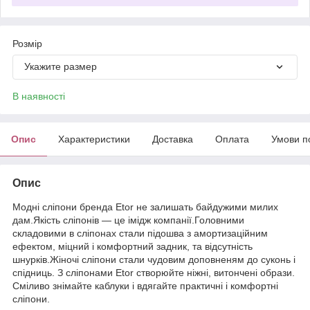
Розмір
Укажите размер
В наявності
Опис
Характеристики
Доставка
Оплата
Умови п
Опис
Модні сліпони бренда Etor не залишать байдужими милих
дам.Якість сліпонів — це імідж компанії.Головними
складовими в сліпонах стали підошва з амортизаційним
ефектом, міцний і комфортний задник, та відсутність
шнурків.Жіночі сліпони стали чудовим доповненям до суконь і
спідниць. З сліпонами Etor створюйте ніжні, витончені образи.
Сміливо знімайте каблуки і вдягайте практичні і комфортні
сліпони.