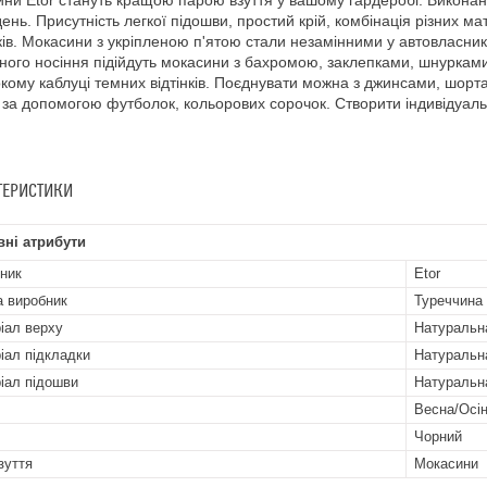
ни Etor стануть кращою парою взуття у вашому гардеробі. Виконані у
день. Присутність легкої підошви, простий крій, комбінація різних 
ків. Мокасини з укріпленою п'ятою стали незамінними у автовласникі
ого носіння підійдуть мокасини з бахромою, заклепками, шнурками.
кому каблуці темних відтінків. Поєднувати можна з джинсами, шорт
за допомогою футболок, кольорових сорочок. Створити індивідуаль
ТЕРИСТИКИ
ні атрибути
ник
Etor
а виробник
Туреччина
іал верху
Натуральн
іал підкладки
Натуральн
іал підошви
Натуральн
Весна/Осі
Чорний
зуття
Мокасини