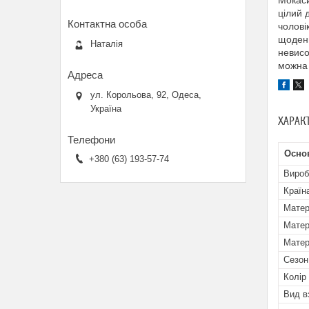
Мокаси
цілий 
чолові
щоденн
Наталія
невисо
можна 
ул. Корольова, 92, Одеса,
Україна
ХАРАК
Основ
+380 (63) 193-57-74
Вироб
Країн
Матер
Матер
Матер
Сезон
Колір
Вид в