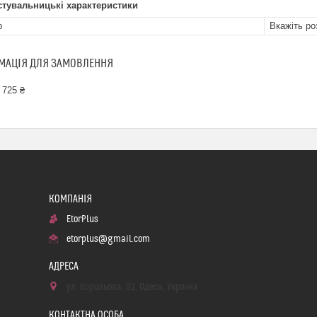
стувальницькі характеристики
р
Вкажіть ро
МАЦІЯ ДЛЯ ЗАМОВЛЕННЯ
 725 ₴
EtorPlus
etorplus@gmail.com
ул. Корольова, 92, Одеса, Україна