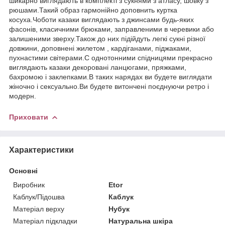
шикарно виглядають в комплекті з сукнями з атласу, шовку з
рюшами.Такий образ гармонійно доповнить куртка
косуха.Чоботи казаки виглядають з джинсами будь-яких
фасонів, класичними брюками, заправленими в черевики або
залишеними зверху.Також до них підійдуть легкі сукні різної
довжини, доповнені жилетом , кардіганами, піджаками,
пухнастими світерами.С однотонними спідницями прекрасно
виглядають казаки декоровані ланцюгами, пряжками,
бахромою і заклепками.В таких нарядах ви будете виглядати
жіночно і сексуально.Ви будете витончені поєднуючи ретро і
модерн.
Приховати
Характеристики
Основні
Виробник
Etor
Каблук/Підошва
Каблук
Матеріал верху
Нубук
Матеріал підкладки
Натуральна шкіра