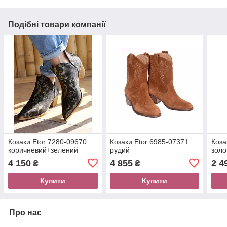
Подібні товари компанії
Козаки Etor 7280-09670
Козаки Etor 6985-07371
Коза
коричневий+зелений
рудий
золо
4 150
4 855
2 4
₴
₴
Купити
Купити
Про нас