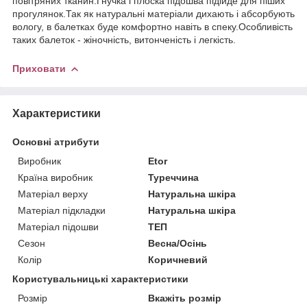
повітряних тканин.Гнучка і плоска підошва підійде для піших
прогулянок.Так як натуральні матеріали дихають і абсорбують
вологу, в балетках буде комфортно навіть в спеку.Особливість
таких балеток - жіночність, витонченість і легкість.
Приховати
Характеристики
Основні атрибути
Виробник
Etor
Країна виробник
Туреччина
Матеріал верху
Натуральна шкіра
Матеріал підкладки
Натуральна шкіра
Матеріал підошви
ТЕП
Сезон
Весна/Осінь
Колір
Коричневий
Користувальницькі характеристики
Розмір
Вкажіть розмір