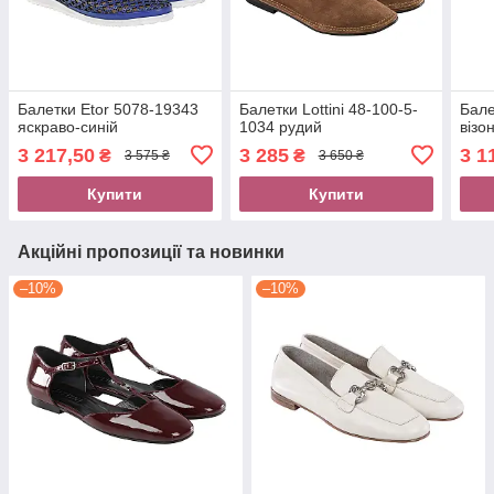
Балетки Etor 5078-19343
Балетки Lottini 48-100-5-
Бале
яскраво-синій
1034 рудий
візо
3 217,50
3 285
3 1
₴
₴
3 575 ₴
3 650 ₴
Купити
Купити
Акційні пропозиції та новинки
–10%
–10%