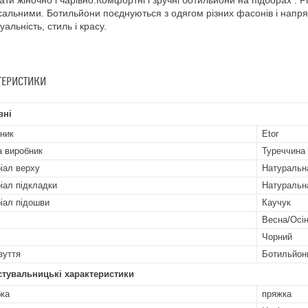
ати жіночно і чарівно.Комфортні і зручні ботильйони на підборах . Рі
сальними. Ботильйони поєднуються з одягом різних фасонів і напря
уальність, стиль і красу.
ТЕРИСТИКИ
вні
ник
Etor
а виробник
Туреччина
іал верху
Натуральн
іал підкладки
Натуральн
іал підошви
Каучук
Весна/Осі
Чорний
зуття
Ботильйон
стувальницькі характеристики
бка
пряжка