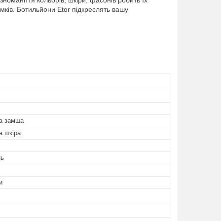
зноманіття кольорів, шкіри, фасонів робить їх
мків. Ботильйони Etor підкреслять вашу
а замша
а шкіра
нь
и