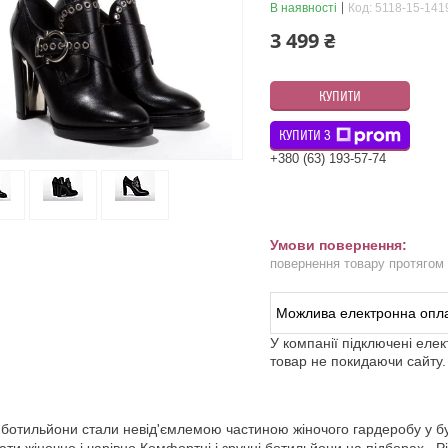
В наявності
Код:
5118-15-141
3 499 ₴
КУПИТИ
КУПИТИ З
+380 (63) 193-57-74
повернення товару протягом
У компанії підключені еле
товар не покидаючи сайту.
 ботильйони стали невід'ємлемою частиною жіночого гардеробу у бу