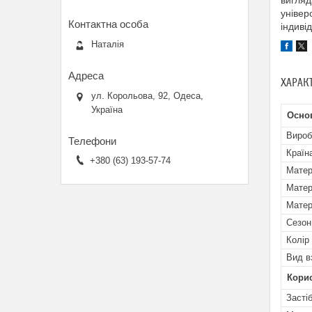
вигляд
універ
індивід
Наталія
ХАРАК
ул. Корольова, 92, Одеса,
Україна
Осно
Вироб
Країн
+380 (63) 193-57-74
Матер
Матер
Матер
Сезон
Колір
Вид в
Кори
Засті