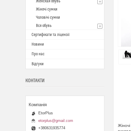
Женская обувь
Жіночі сумки
Чоловічі сумки
Вся обувь
Сертифікати та ліцензії
Новини
Про нас
Відгуки
КОНТАКТИ
EtorPlus
etorplus@gmail.com
Жіночі
+380631935774