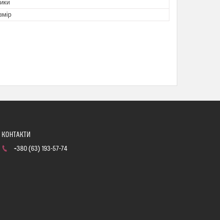
ики
змір
+380 (63) 193-57-74