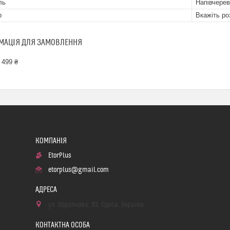
ль
Напівчерев
р
Вкажіть ро
МАЦІЯ ДЛЯ ЗАМОВЛЕННЯ
 499 ₴
EtorPlus
etorplus@gmail.com
ул. Корольова, 92, Одеса, Україна