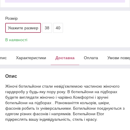
Розмір
Укажите размер
38
40
В наявності
пис
Характеристики
Доставка
Оплата
Умови пове
Опис
Жіночі ботильйони стали невід'ємлемою частиною жіночого
гардеробу у будь-яку пору року. В ботильйони на підборах
будете виглядати жіночно і чарівно.Комфортні і зручні
ботильйони на підборах . Різноманіття кольорів, шкіри,
фасонів робить їх універсальними. Ботильйони поєднуються з
одягом різних фасонів і напрямків. Ботильйони Etor
підкреслять вашу індивідуальність, стиль і красу.