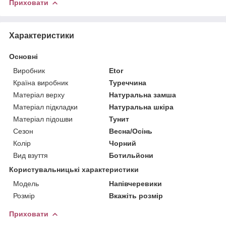
Приховати
Характеристики
Основні
Виробник
Etor
Країна виробник
Туреччина
Матеріал верху
Натуральна замша
Матеріал підкладки
Натуральна шкіра
Матеріал підошви
Тунит
Сезон
Весна/Осінь
Колір
Чорний
Вид взуття
Ботильйони
Користувальницькі характеристики
Мoдель
Напівчеревики
Розмір
Вкажіть розмір
Приховати