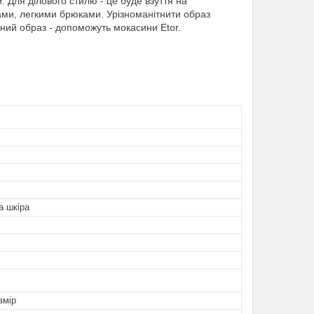
 Для ділового стилю - це буде взуття на
ами, легкими брюками. Урізноманітнити образ
ний образ - допоможуть мокасини Etor.
а шкіра
змір