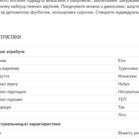
ого носіння підійдуть мокасини з бахромою, заклепками, шнурками.
кому каблуці темних відтінків. Поєднувати можна з джинсами, шорт
за допомогою футболок, кольорових сорочок. Створити індивідуаль
ТЕРИСТИКИ
ні атрибути
ник
Etor
а виробник
Туреччина
зуття
Мокасини
іал верху
Нубук
іал підкладки
Натуральн
іал підошви
ТЕП
рація
Так
Літо
стувальницькі характеристики
р
Вкажіть ро