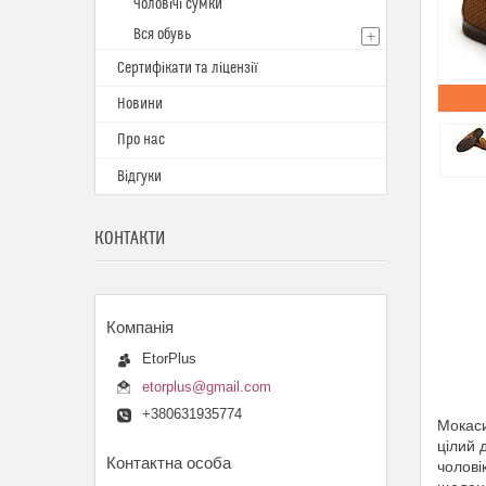
Чоловічі сумки
Вся обувь
Сертифікати та ліцензії
Новини
Про нас
Відгуки
КОНТАКТИ
EtorPlus
etorplus@gmail.com
+380631935774
Мокаси
цілий 
чолові