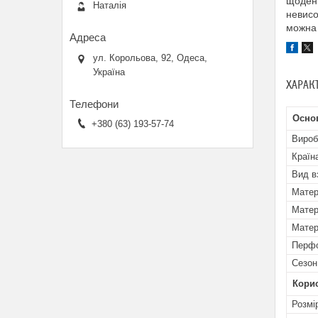
щоденн
Наталія
невисо
можна 
ул. Корольова, 92, Одеса,
Україна
ХАРАК
Основ
+380 (63) 193-57-74
Вироб
Країн
Вид в
Матер
Матер
Матер
Перфо
Сезон
Кори
Розмі