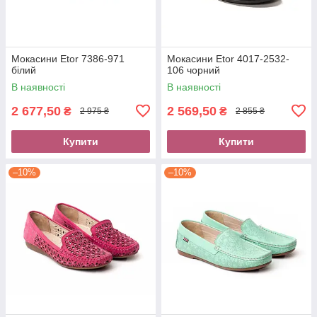
Мокасини Etor 7386-971
Мокасини Etor 4017-2532-
білий
106 чорний
В наявності
В наявності
2 677,50
2 569,50
₴
₴
2 975 ₴
2 855 ₴
Купити
Купити
–10%
–10%