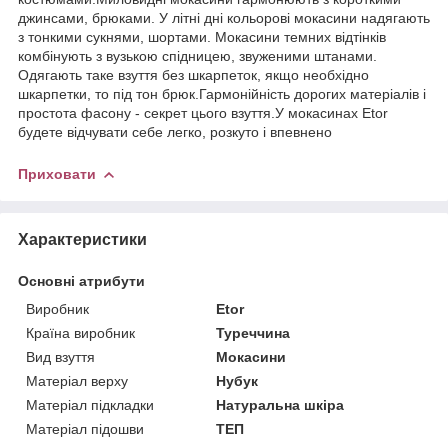
джинсами, брюками. У літні дні кольорові мокасини надягають
з тонкими сукнями, шортами. Мокасини темних відтінків
комбінують з вузькою спідницею, звуженими штанами.
Одягають таке взуття без шкарпеток, якщо необхідно
шкарпетки, то під тон брюк.Гармонійність дорогих матеріалів і
простота фасону - секрет цього взуття.У мокасинах Etor
будете відчувати себе легко, розкуто і впевнено
Приховати
Характеристики
Основні атрибути
Виробник
Etor
Країна виробник
Туреччина
Вид взуття
Мокасини
Матеріал верху
Нубук
Матеріал підкладки
Натуральна шкіра
Матеріал підошви
ТЕП