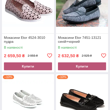
Мокасини Etor 4524-3010
Мокасини Etor 7451-13121
пудра
синій+чорний
В наявності
В наявності
2 659,50
2 632,50
₴
₴
2 955 ₴
2 925 ₴
Купити
Купити
–10%
–10%