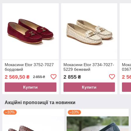
Мокасини Etor 3752-7027
Мокасини Etor 3734-7027-
Мока
бордовий
5229 бежевий
0367
2 569,50
2 855
2 5
₴
₴
2 855 ₴
Купити
Купити
Акційні пропозиції та новинки
–10%
–10%