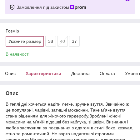
Замовлення під захистом
Розмір
Укажите размер
38
40
37
В наявності
Опис
Характеристики
Доставка
Оплата
Умови 
Опис
В теплі дні хочеться надіти легке, зручне взуття. Звичайно ж
це популярні, чарівні, затишні мокасини. Таке м'яке взуття
стане рішенням для жіночого гардеробу.Зроблені жіночі
мокасини на м'якій підошві без каблука, зі шкіри. Визнання і
любов заслужили за поєднання з одягом в стилі бохо, кежуал,
етно та романтичний. Не варто надягати зі строгими
костюмами.Миловидні мокасини гармонюють з короткими