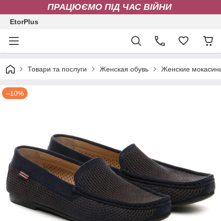
ПРАЦЮЄМО ПІД ЧАС ВІЙНИ
EtorPlus
Товари та послуги
Женская обувь
Женские мокасин
–10%