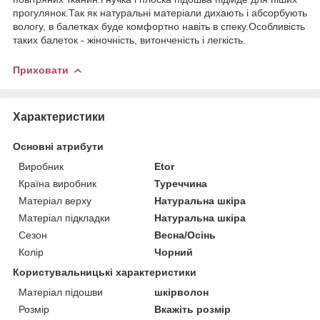
прогулянок.Так як натуральні матеріали дихають і абсорбують
вологу, в балетках буде комфортно навіть в спеку.Особливість
таких балеток - жіночність, витонченість і легкість.
Приховати
Характеристики
Основні атрибути
Виробник
Etor
Країна виробник
Туреччина
Матеріал верху
Натуральна шкіра
Матеріал підкладки
Натуральна шкіра
Сезон
Весна/Осінь
Колір
Чорний
Користувальницькі характеристики
Матеріал підошви
шкірволон
Розмір
Вкажіть розмір