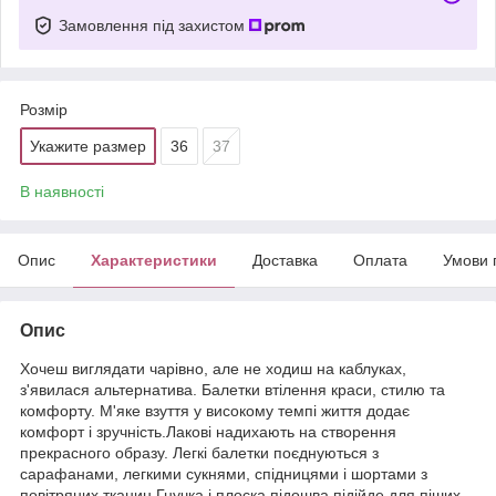
Замовлення під захистом
Розмір
Укажите размер
36
37
В наявності
Опис
Характеристики
Доставка
Оплата
Умови 
Опис
Хочеш виглядати чарівно, але не ходиш на каблуках,
з'явилася альтернатива. Балетки втілення краси, стилю та
комфорту. М'яке взуття у високому темпі життя додає
комфорт і зручність.Лакові надихають на створення
прекрасного образу. Легкі балетки поєднуються з
сарафанами, легкими сукнями, спідницями і шортами з
повітряних тканин.Гнучка і плоска підошва підійде для піших