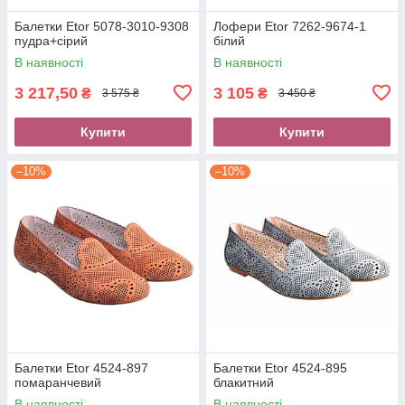
Балетки Etor 5078-3010-9308
Лофери Etor 7262-9674-1
пудра+сірий
білий
В наявності
В наявності
3 217,50
3 105
₴
₴
3 575 ₴
3 450 ₴
Купити
Купити
–10%
–10%
Балетки Etor 4524-897
Балетки Etor 4524-895
помаранчевий
блакитний
В наявності
В наявності