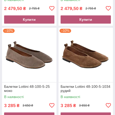
2 479,50
2 479,50
₴
₴
2 755 ₴
2 755 ₴
Купити
Купити
–10%
–10%
Балетки Lottini 48-100-5-25
Балетки Lottini 48-100-5-1034
моко
рудий
В наявності
В наявності
3 285
3 285
₴
₴
3 650 ₴
3 650 ₴