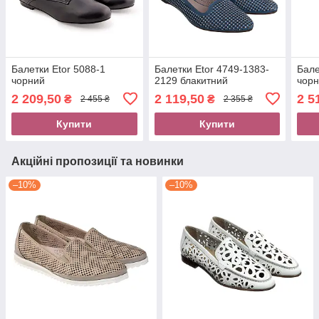
Балетки Etor 5088-1
Балетки Etor 4749-1383-
Бале
чорний
2129 блакитний
чор
2 209,50
2 119,50
2 5
₴
₴
2 455 ₴
2 355 ₴
Купити
Купити
Акційні пропозиції та новинки
–10%
–10%