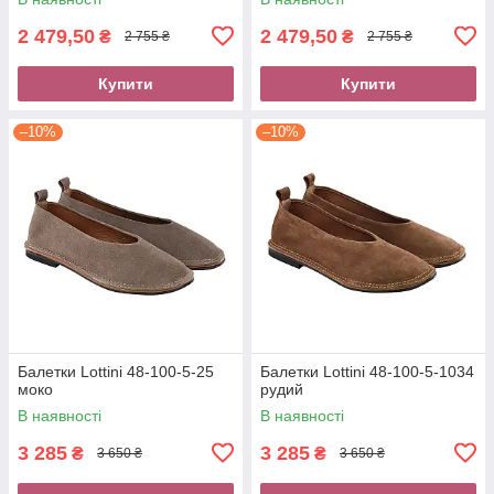
2 479,50
2 479,50
₴
₴
2 755 ₴
2 755 ₴
Купити
Купити
–10%
–10%
Балетки Lottini 48-100-5-25
Балетки Lottini 48-100-5-1034
моко
рудий
В наявності
В наявності
3 285
3 285
₴
₴
3 650 ₴
3 650 ₴