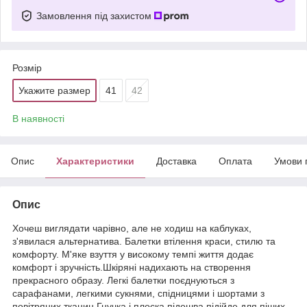
Замовлення під захистом
Розмір
Укажите размер
41
42
В наявності
Опис
Характеристики
Доставка
Оплата
Умови 
Опис
Хочеш виглядати чарівно, але не ходиш на каблуках,
з'явилася альтернатива. Балетки втілення краси, стилю та
комфорту. М'яке взуття у високому темпі життя додає
комфорт і зручність.Шкіряні надихають на створення
прекрасного образу. Легкі балетки поєднуються з
сарафанами, легкими сукнями, спідницями і шортами з
повітряних тканин.Гнучка і плоска підошва підійде для піших