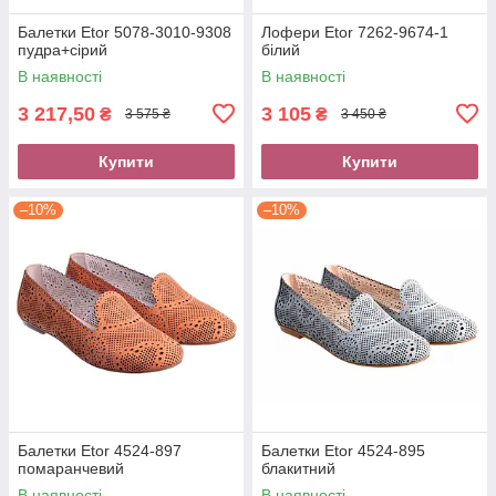
Балетки Etor 5078-3010-9308
Лофери Etor 7262-9674-1
пудра+сірий
білий
В наявності
В наявності
3 217,50
3 105
₴
₴
3 575 ₴
3 450 ₴
Купити
Купити
–10%
–10%
Балетки Etor 4524-897
Балетки Etor 4524-895
помаранчевий
блакитний
В наявності
В наявності