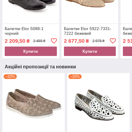
Балетки Etor 5088-1
Балетки Etor 5922-7331-
Бале
чорний
7222 бежевий
беж
2 209,50
2 677,50
2 5
₴
₴
2 455 ₴
2 975 ₴
Купити
Купити
Акційні пропозиції та новинки
–10%
–10%