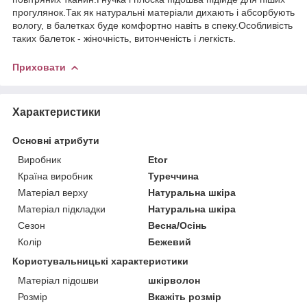
прогулянок.Так як натуральні матеріали дихають і абсорбують
вологу, в балетках буде комфортно навіть в спеку.Особливість
таких балеток - жіночність, витонченість і легкість.
Приховати
Характеристики
Основні атрибути
Виробник
Etor
Країна виробник
Туреччина
Матеріал верху
Натуральна шкіра
Матеріал підкладки
Натуральна шкіра
Сезон
Весна/Осінь
Колір
Бежевий
Користувальницькі характеристики
Матеріал підошви
шкірволон
Розмір
Вкажіть розмір