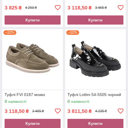
3 825
3 118,50
₴
₴
4 250 ₴
3 465 ₴
Купити
Купити
–10%
–10%
Туфлі FVI 0187 мокко
Туфлі Lottini 54-5505 чорний
В наявності
В наявності
3 118,50
3 811,50
₴
₴
3 465 ₴
4 235 ₴
Купити
Купити