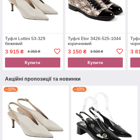
Туфлі Lottini 53-329
Туфлі Etor 3426-525-1044
Туфл
бежевий
коричневий
чор
3 915
3 150
3 8
₴
₴
4 350 ₴
3 500 ₴
Купити
Купити
Акційні пропозиції та новинки
–10%
–10%