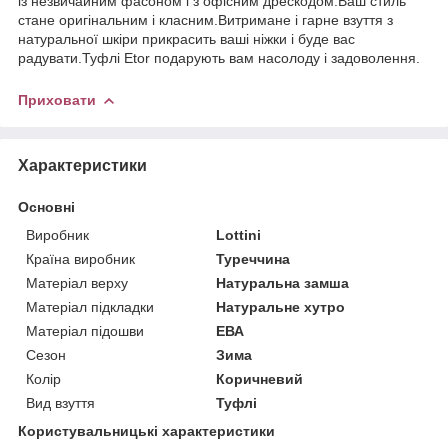
із незвичайним фасоном і з офісним дрескодом.Ваш стиль
стане оригінальним і класним.Витримане і гарне взуття з
натуральної шкіри прикрасить ваші ніжки і буде вас
радувати.Туфлі Etor подарують вам насолоду і задоволення.
Приховати
Характеристики
Основні
Виробник
Lottini
Країна виробник
Туреччина
Матеріал верху
Натуральна замша
Матеріал підкладки
Натуральне хутро
Матеріал підошви
ЕВА
Сезон
Зима
Колір
Коричневий
Вид взуття
Туфлі
Користувальницькі характеристики