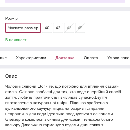
Розмір
Укажите размер
40
42
43
45
В наявності
пис
Характеристики
Доставка
Оплата
Умови пове
Опис
Чоловічі сліпони Etor - те, що потрібно для втілення casual-
стилю. Сліпони зроблені для тих, хто веде енергійний спосіб
життя, любить практичність і виглядає сучасно.Взуття
виготовлене з натуральної шкіри. Підошва зроблена з
вулканізованого каучуку, міцна на розрив і стирання,
непроникна для води.Ідеально поєднується з сліпонами
блейзер в комплекті з синіми джинсами і теніскою білого
кольору.Дивовижно гармонує з кедами джинсовка з