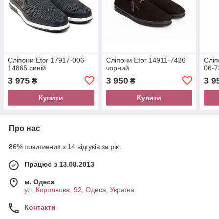
Сліпони Etor 17917-006-
Сліпони Etor 14911-7426
Сліп
14865 синій
чорний
06-7
3 975
3 950
3 9
₴
₴
Купити
Купити
Про нас
86% позитивних з 14 відгуків за рік
Працює з 13.08.2013
м. Одеса
ул. Корольова, 92, Одеса, Україна
Контакти