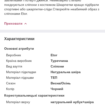
заклепками і потерті джинси. Неймовірно стильно
поєднуються сліпони з костюмом.Шкарпетки краще підібрати
спортивні або шкарпетки-сліди.Створюйте неабиякий образ з
сліпонами Etor.
Приховати
Характеристики
Основні атрибути
Виробник
Etor
Країна виробник
Туреччина
Вид взуття
Сліпони
Матеріал підкладки
Натуральна шкіра
Матеріал підошви
ТЕП
Сезон
Весна/Осінь
Колір
Чорний
Користувальницькі характеристики
Матеріал верху
натуральний нубук+шкіра