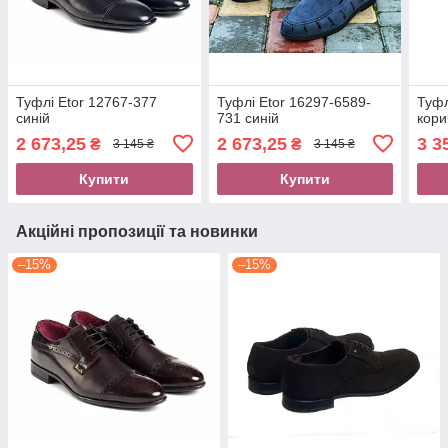
Туфлі Etor 12767-377
Туфлі Etor 16297-6589-
Туфл
синій
731 синій
кори
2 673,25
2 673,25
3 3
₴
₴
3 145 ₴
3 145 ₴
Купити
Купити
Акційні пропозиції та новинки
–15%
–15%