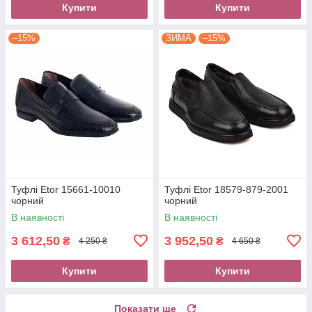
Купити
Купити
–15%
ЗИМА
–15%
Туфлі Etor 15661-10010
Туфлі Etor 18579-879-2001
чорний
чорний
В наявності
В наявності
3 612,50
3 952,50
₴
₴
4 250 ₴
4 650 ₴
Купити
Купити
Показати ще