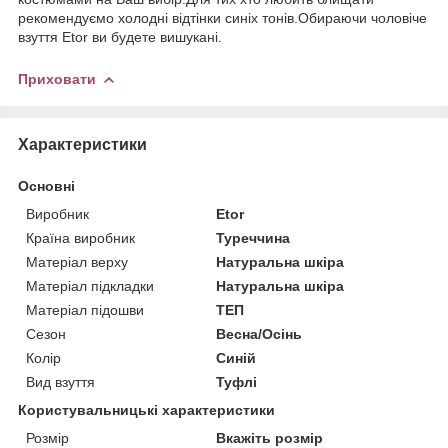
рекомендуємо холодні відтінки синіх тонів.Обираючи чоловіче
взуття Etor ви будете вишукані.
Приховати
Характеристики
Основні
Виробник
Etor
Країна виробник
Туреччина
Матеріал верху
Натуральна шкіра
Матеріал підкладки
Натуральна шкіра
Матеріал підошви
ТЕП
Сезон
Весна/Осінь
Колір
Синій
Вид взуття
Туфлі
Користувальницькі характеристики
Розмір
Вкажіть розмір