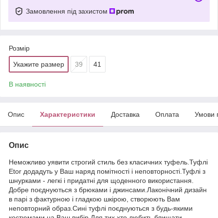
Замовлення під захистом
Розмір
Укажите размер
39
41
В наявності
Опис
Характеристики
Доставка
Оплата
Умови 
Опис
Неможливо уявити строгий стиль без класичних туфель.Туфлі
Etor додадуть у Ваш наряд помітності і неповторності.Туфлі з
шнурками - легкі і придатні для щоденного використання.
Добре поєднуються з брюками і джинсами.Лаконічний дизайн
в парі з фактурною і гладкою шкірою, створюють Вам
неповторний образ.Сині туфлі поєднуються з будь-якими
костюмами на Ваш вибір.Для тих хто любить блищати