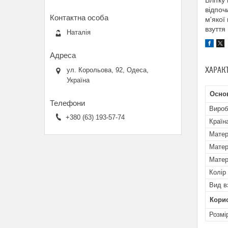
Влітку
відпоч
м'якої
взуття
Наталія
ХАРАК
ул. Корольова, 92, Одеса,
Україна
Осно
Вироб
+380 (63) 193-57-74
Країн
Матер
Матер
Матер
Колір
Вид в
Кори
Розмі