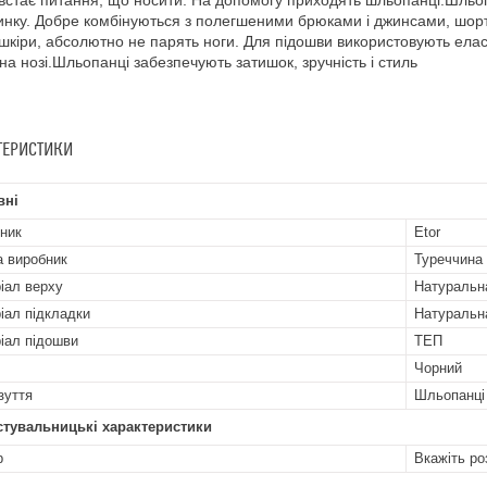
 встає питання, що носити. На допомогу приходять шльопанці.Шльоп
инку. Добре комбінуються з полегшеними брюками і джинсами, шор
 шкіри, абсолютно не парять ноги. Для підошви використовують елас
 на нозі.Шльопанці забезпечують затишок, зручність і стиль
ТЕРИСТИКИ
вні
ник
Etor
а виробник
Туреччина
іал верху
Натуральн
іал підкладки
Натуральн
іал підошви
ТЕП
Чорний
зуття
Шльопанці
стувальницькі характеристики
р
Вкажіть ро