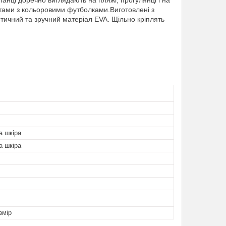
анці доречно виглядають на пляжі, прогулянці і на
тами з кольоровими футболками.Виготовлені з
тичний та зручний матеріал EVA. Щільно кріплять
а шкіра
а шкіра
змір