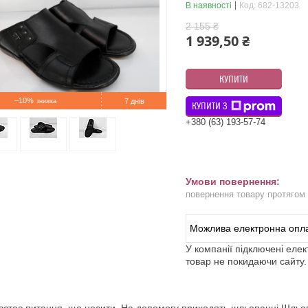
В наявності
Код:
682-13203
2 155 ₴
1 939,50 ₴
КУПИТИ
–10%
7 днів
КУПИТИ З
+380 (63) 193-57-74
повернення товару протягом
У компанії підключені еле
товар не покидаючи сайту.