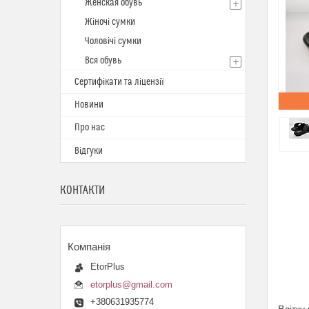
Женская обувь
Жіночі сумки
Чоловічі сумки
Вся обувь
Сертифікати та ліцензії
Новини
Про нас
Відгуки
КОНТАКТИ
EtorPlus
etorplus@gmail.com
+380631935774