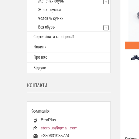
Женская обувь
Жіночі сумки
Чоловічі сумки
Вся обувь
Сертифікати та ліцензії
Новини
Про нас
Відгуки
КОНТАКТИ
EtorPlus
etorplus@gmail.com
+380631935774