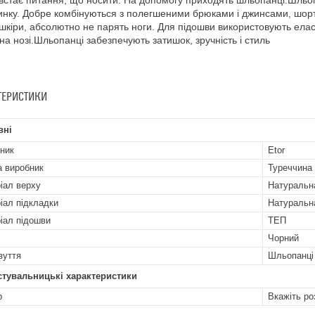
 встає питання, що носити. На допомогу приходять шльопанці.Шльоп
инку. Добре комбінуються з полегшеними брюками і джинсами, шор
 шкіри, абсолютно не парять ноги. Для підошви використовують елас
 на нозі.Шльопанці забезпечують затишок, зручність і стиль
ТЕРИСТИКИ
вні
ник
Etor
а виробник
Туреччина
іал верху
Натуральн
іал підкладки
Натуральн
іал підошви
ТЕП
Чорний
зуття
Шльопанці
стувальницькі характеристики
р
Вкажіть ро