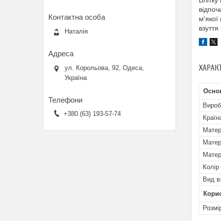
Влітку
відпоч
м'якої
взуття
Наталія
ХАРАК
ул. Корольова, 92, Одеса,
Україна
Осно
Вироб
+380 (63) 193-57-74
Країн
Матер
Матер
Матер
Колір
Вид в
Кори
Розмі