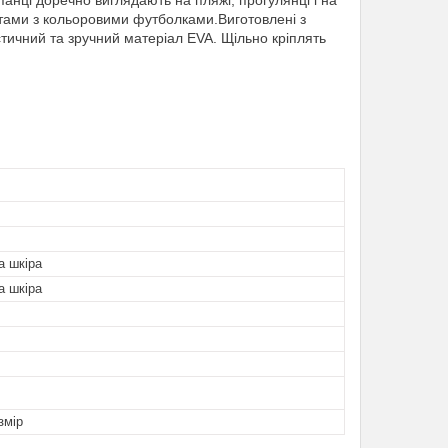
анці доречно виглядають на пляжі, прогулянці і на
тами з кольоровими футболками.Виготовлені з
тичний та зручний матеріал EVA. Щільно кріплять
а шкіра
а шкіра
змір