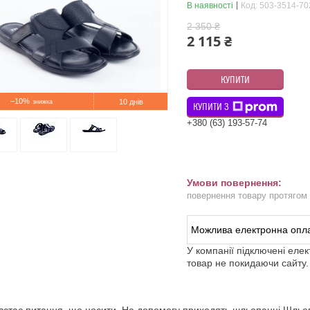
В наявності
Код:
503-3514-70
2 350 ₴
2 115 ₴
КУПИТИ
–10%
10 днів
КУПИТИ З
+380 (63) 193-57-74
повернення товару протягом
У компанії підключені еле
товар не покидаючи сайту.