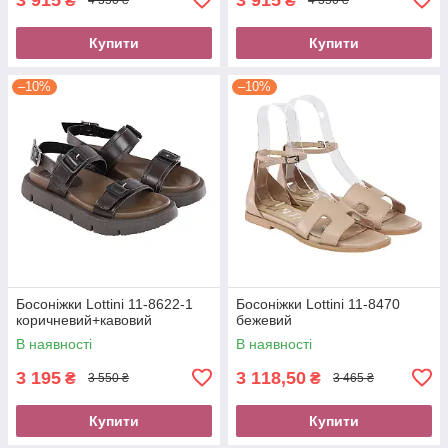
₴
₴
4 350 ₴
4 350 ₴
Купити
Купити
–10%
–10%
Босоніжки Lottini 11-8622-1
Босоніжки Lottini 11-8470
коричневий+кавовий
бежевий
В наявності
В наявності
3 195
3 118,50
₴
₴
3 550 ₴
3 465 ₴
Купити
Купити