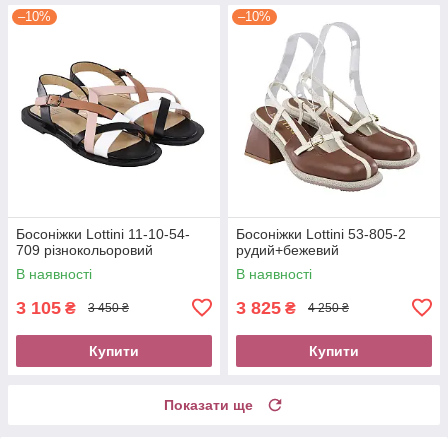
–10%
–10%
Босоніжки Lottini 11-10-54-
Босоніжки Lottini 53-805-2
709 різнокольоровий
рудий+бежевий
В наявності
В наявності
3 105
3 825
₴
₴
3 450 ₴
4 250 ₴
Купити
Купити
Показати ще