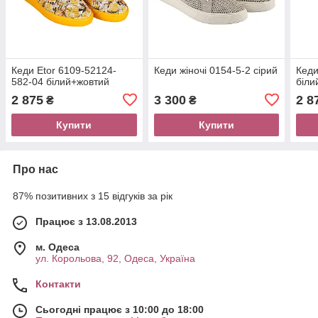
Кеди Etor 6109-52124-
Кеди жіночі 0154-5-2 сірий
Кеди
582-04 білий+жовтий
біли
2 875
3 300
2 8
₴
₴
Купити
Купити
Про нас
87% позитивних з 15 відгуків за рік
Працює з 13.08.2013
м. Одеса
ул. Корольова, 92, Одеса, Україна
Контакти
Сьогодні працює з 10:00 до 18:00