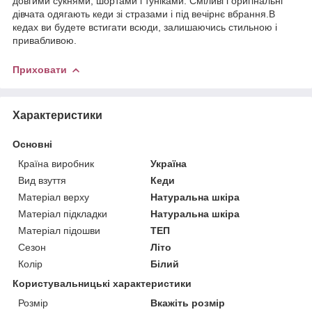
довгими сукнями, шортами і туніками. Сміливі і оригінальні
дівчата одягають кеди зі стразами і під вечірнє вбрання.В
кедах ви будете встигати всюди, залишаючись стильною і
привабливою.
Приховати
Характеристики
Основні
Країна виробник
Україна
Вид взуття
Кеди
Матеріал верху
Натуральна шкіра
Матеріал підкладки
Натуральна шкіра
Матеріал підошви
ТЕП
Сезон
Літо
Колір
Білий
Користувальницькі характеристики
Розмір
Вкажіть розмір