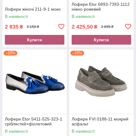
Лофери Etor 6893-7393-1112
Лофери жіночі 211-9-1 моко
ніжно рожевий
В наявності
В наявності
2 835
2 425,50
₴
₴
3 150 ₴
2 695 ₴
Купити
Купити
–10%
–10%
Лофери Etor 5411-525-323-1
Лофери FVI 0188-11 мокрий
сріблястий+фіолетовий
асфальт
В наявності
В наявності