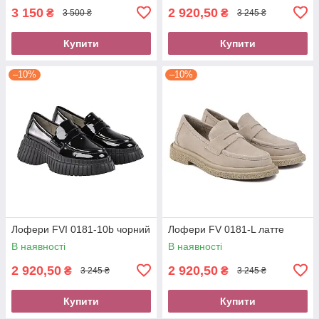
3 150
2 920,50
₴
₴
3 500 ₴
3 245 ₴
Купити
Купити
–10%
–10%
Лофери FVI 0181-10b чорний
Лофери FV 0181-L латте
В наявності
В наявності
2 920,50
2 920,50
₴
₴
3 245 ₴
3 245 ₴
Купити
Купити