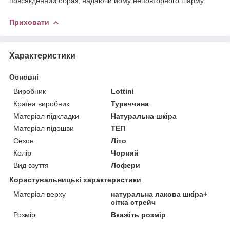
повсякденний образ, надаючи йому неповторного шарму.
Приховати
Характеристики
Основні
Виробник
Lottini
Країна виробник
Туреччина
Матеріал підкладки
Натуральна шкіра
Матеріал підошви
ТЕП
Сезон
Літо
Колір
Чорний
Вид взуття
Лофери
Користувальницькі характеристики
Матеріал верху
натуральна лакова шкіра+
сітка стрейч
Розмір
Вкажіть розмір