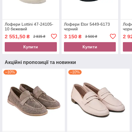
Лофери Lottini 47-24105-
Лофери Etor 5449-6173
Лофе
10 бежевий
чорний
чор
2 551,50
3 150
2 9
₴
₴
2 835 ₴
3 500 ₴
Купити
Купити
Акційні пропозиції та новинки
–10%
–10%