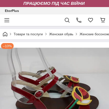
ПРАЦЮЄМО ПІД ЧАС ВІЙНИ
EtorPlus
Товари та послуги
Женская обувь
Женские босонож
–10%