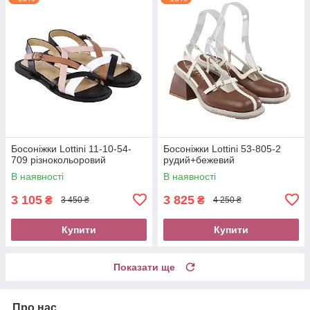
Босоніжки Lottini 11-10-54-
Босоніжки Lottini 53-805-2
709 різнокольоровий
рудий+бежевий
В наявності
В наявності
3 105
3 825
₴
₴
3 450 ₴
4 250 ₴
Купити
Купити
Показати ще
Про нас