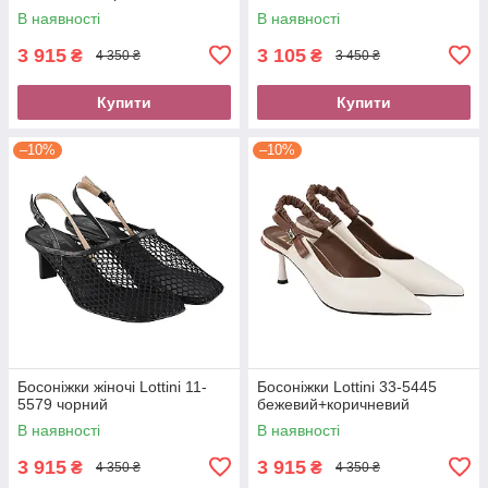
В наявності
В наявності
3 915
3 105
₴
₴
4 350 ₴
3 450 ₴
Купити
Купити
–10%
–10%
Босоніжки жіночі Lottini 11-
Босоніжки Lottini 33-5445
5579 чорний
бежевий+коричневий
В наявності
В наявності
3 915
3 915
₴
₴
4 350 ₴
4 350 ₴