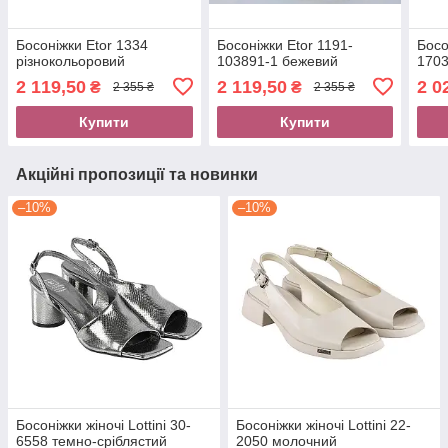
Босоніжки Etor 1334
Босоніжки Etor 1191-
Босо
різнокольоровий
103891-1 бежевий
1703
2 119,50
2 119,50
2 0
₴
₴
2 355 ₴
2 355 ₴
Купити
Купити
Акційні пропозиції та новинки
–10%
–10%
Босоніжки жіночі Lottini 30-
Босоніжки жіночі Lottini 22-
6558 темно-сріблястий
2050 молочний