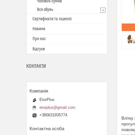
Чоловічі сумки
Вся обувь
Сертифікати та ліцензії
Новини
Про нас
Відгуки
КОНТАКТИ
EtorPlus
etorplus@gmail.com
+380631935774
Влітку
прогул
повсяк