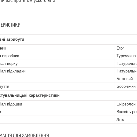
ти вас протягом усього літа.
ТЕРИСТИКИ
ні атрибути
ник
Etor
а виробник
Туреччина
іал верху
Натуральн
іал підкладки
Натуральн
Бежевий
зуття
Босоніжки
стувальницькі характеристики
іал підошви
шкiрволон
р
Вкажіть ро
Літо
МАЦІЯ ДЛЯ ЗАМОВЛЕННЯ