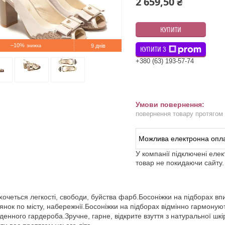
2 659,50 ₴
КУПИТИ
–10%
9 днів
КУПИТИ З
+380 (63) 193-57-74
повернення товару протягом
У компанії підключені еле
товар не покидаючи сайту.
 хочеться легкості, свободи, буйства фарб.Босоніжки на підборах вп
янок по місту, набережнії.Босоніжки на підборах відмінно гармону
денного гардероба.Зручне, гарне, відкрите взуття з натуральної шкір