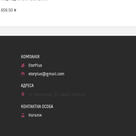
 659,50 ₴
EtorPlus
etorplus@gmail.com
ул. Корольова, 92, Одеса, Україна
Наталія