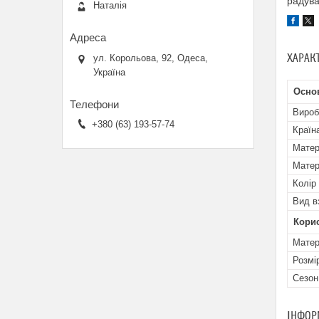
радува
Наталія
ХАРАК
ул. Корольова, 92, Одеса,
Україна
Основ
Вироб
+380 (63) 193-57-74
Країн
Матер
Матер
Колір
Вид в
Кори
Матер
Розмі
Сезон
ІНФОР