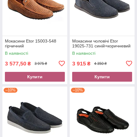
Мокасини Etor 15003-548
Мокасини чоловічі Etor
гірчичний
19025-731 синій+коричневий
В наявності
В наявності
3 577,50
3 915
₴
₴
3 975 ₴
4 350 ₴
Купити
Купити
–10%
–10%