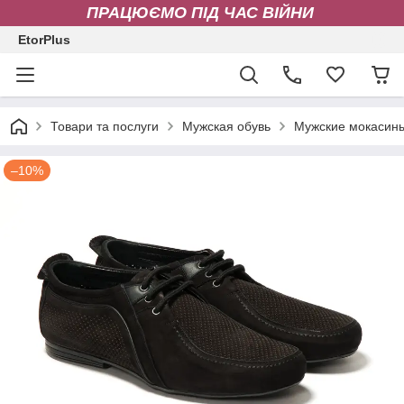
ПРАЦЮЄМО ПІД ЧАС ВІЙНИ
EtorPlus
Товари та послуги
Мужская обувь
Мужские мокасин
–10%