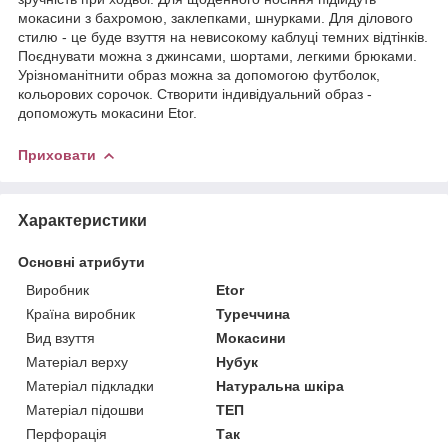
мокасини з бахромою, заклепками, шнурками. Для ділового
стилю - це буде взуття на невисокому каблуці темних відтінків.
Поєднувати можна з джинсами, шортами, легкими брюками.
Урізноманітнити образ можна за допомогою футболок,
кольорових сорочок. Створити індивідуальний образ -
допоможуть мокасини Etor.
Приховати
Характеристики
Основні атрибути
Виробник
Etor
Країна виробник
Туреччина
Вид взуття
Мокасини
Матеріал верху
Нубук
Матеріал підкладки
Натуральна шкіра
Матеріал підошви
ТЕП
Перфорація
Так