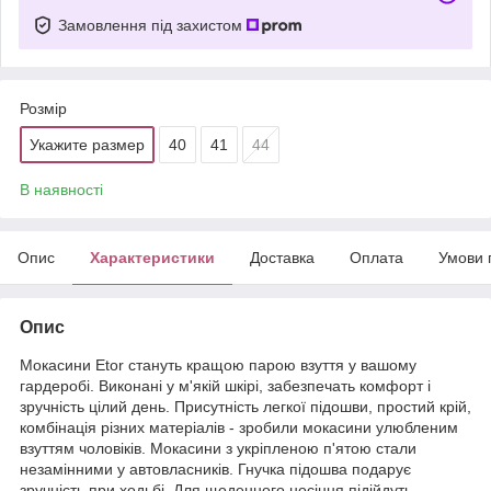
Замовлення під захистом
Розмір
Укажите размер
40
41
44
В наявності
Опис
Характеристики
Доставка
Оплата
Умови 
Опис
Мокасини Etor стануть кращою парою взуття у вашому
гардеробі. Виконані у м'якій шкірі, забезпечать комфорт і
зручність цілий день. Присутність легкої підошви, простий крій,
комбінація різних матеріалів - зробили мокасини улюбленим
взуттям чоловіків. Мокасини з укріпленою п'ятою стали
незамінними у автовласників. Гнучка підошва подарує
зручність при ходьбі. Для щоденного носіння підійдуть