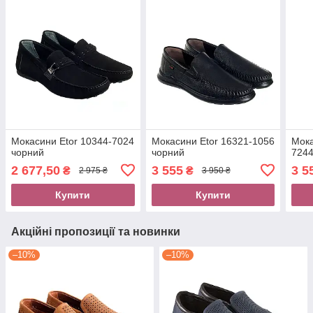
Мокасини Etor 10344-7024
Мокасини Etor 16321-1056
Мока
чорний
чорний
7244
2 677,50
3 555
3 5
₴
₴
2 975 ₴
3 950 ₴
Купити
Купити
Акційні пропозиції та новинки
–10%
–10%