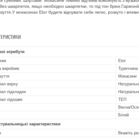
и сукнями, шортами. Мокасини темних відтінків комбінують з вузь
 без шкарпеток, якщо необхідно шкарпетки, то під тон брюк.Гармоній
взуття.У мокасинах Etor будете відчувати себе легко, розкуто і впев
ТЕРИСТИКИ
ні атрибути
ник
Etor
а виробник
Туреччина
зуття
Мокасини
іал верху
Натуральн
іал підкладки
Натуральн
іал підошви
ТЕП
Весна/Осі
Білий
стувальницькі характеристики
р
Вкажіть ро