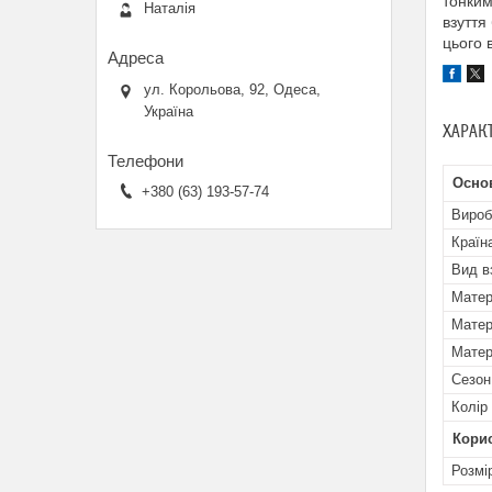
тонким
Наталія
взуття
цього 
ул. Корольова, 92, Одеса,
Україна
ХАРАК
Основ
+380 (63) 193-57-74
Вироб
Країн
Вид в
Матер
Матер
Матер
Сезон
Колір
Кори
Розмі