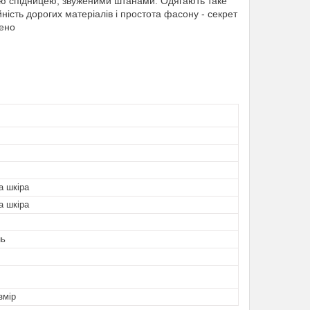
кою спідницею, звуженими штанами. Одягають таке
ність дорогих матеріалів і простота фасону - секрет
нено
а шкіра
а шкіра
нь
змір