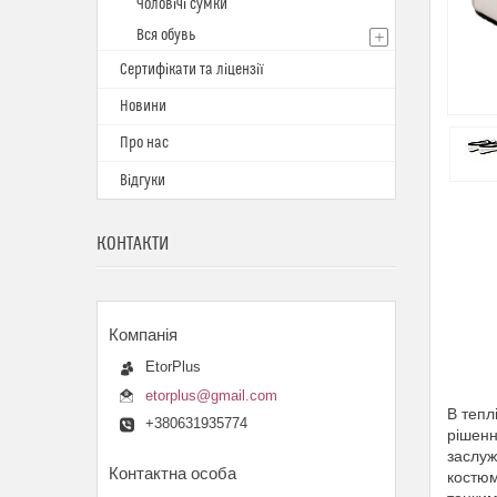
Чоловічі сумки
Вся обувь
Сертифікати та ліцензії
Новини
Про нас
Відгуки
КОНТАКТИ
EtorPlus
etorplus@gmail.com
В тепл
+380631935774
рішенн
заслуж
костюм