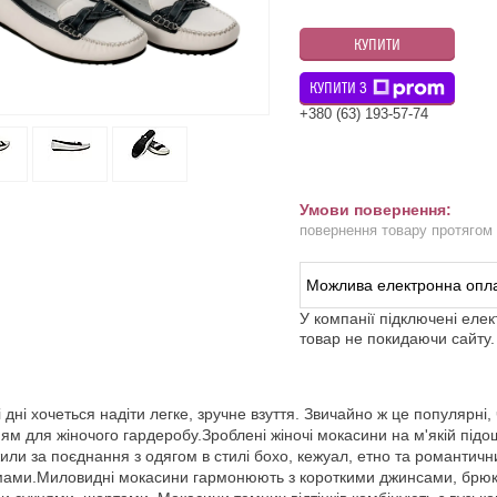
КУПИТИ
КУПИТИ З
+380 (63) 193-57-74
повернення товару протягом
У компанії підключені еле
товар не покидаючи сайту.
і дні хочеться надіти легке, зручне взуття. Звичайно ж це популярні,
ям для жіночого гардеробу.Зроблені жіночі мокасини на м'якій підошв
или за поєднання з одягом в стилі бохо, кежуал, етно та романтичн
ами.Миловидні мокасини гармонюють з короткими джинсами, брюкам