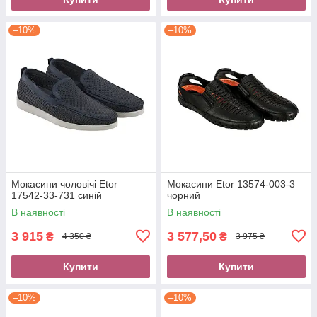
–10%
–10%
Мокасини чоловічі Etor
Мокасини Etor 13574-003-3
17542-33-731 синій
чорний
В наявності
В наявності
3 915
3 577,50
₴
₴
4 350 ₴
3 975 ₴
Купити
Купити
–10%
–10%