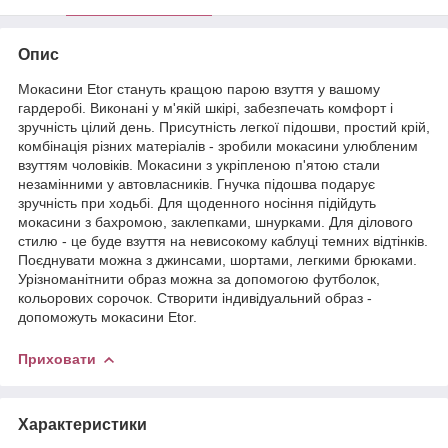
Опис
Мокасини Etor стануть кращою парою взуття у вашому
гардеробі. Виконані у м'якій шкірі, забезпечать комфорт і
зручність цілий день. Присутність легкої підошви, простий крій,
комбінація різних матеріалів - зробили мокасини улюбленим
взуттям чоловіків. Мокасини з укріпленою п'ятою стали
незамінними у автовласників. Гнучка підошва подарує
зручність при ходьбі. Для щоденного носіння підійдуть
мокасини з бахромою, заклепками, шнурками. Для ділового
стилю - це буде взуття на невисокому каблуці темних відтінків.
Поєднувати можна з джинсами, шортами, легкими брюками.
Урізноманітнити образ можна за допомогою футболок,
кольорових сорочок. Створити індивідуальний образ -
допоможуть мокасини Etor.
Приховати
Характеристики