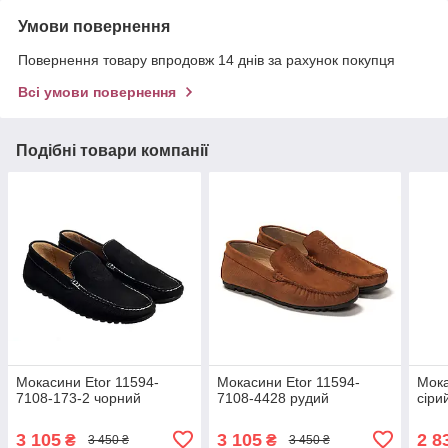
Умови повернення
Повернення товару впродовж 14 днів за рахунок покупця
Всі умови повернення
Подібні товари компанії
Мокасини Etor 11594-
Мокасини Etor 11594-
Мока
7108-173-2 чорний
7108-4428 рудий
сіри
3 105
3 105
2 8
₴
₴
3 450 ₴
3 450 ₴