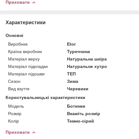
Приховати
Характеристики
Основні
Виробник
Etor
Країна виробник
Туреччина
Матеріал верху
Натуральна шкіра
Матеріал підкладки
Натуральне хутро
Матеріал підошви
ТЕП
Сезон
Зима
Вид взуття
Черевики
Користувальницькі характеристики
Мoдель
Ботинки
Розмір
Вкажіть розмір
Колір
Темно-сірий
Приховати