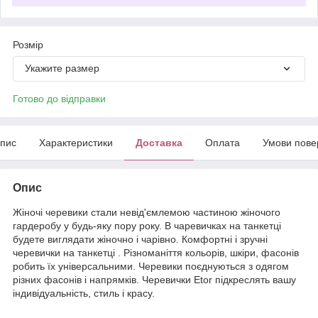
Розмір
Укажите размер
Готово до відправки
пис
Характеристики
Доставка
Оплата
Умови пове
Опис
Жіночі черевики стали невід'ємлемою частиною жіночого
гардеробу у будь-яку пору року. В чаревичках на танкетці
будете виглядати жіночно і чарівно. Комфортні і зручні
черевички на танкетці . Різноманіття кольорів, шкіри, фасонів
робить їх універсальними. Черевики поєднуються з одягом
різних фасонів і напрямків. Черевички Etor підкреслять вашу
індивідуальність, стиль і красу.