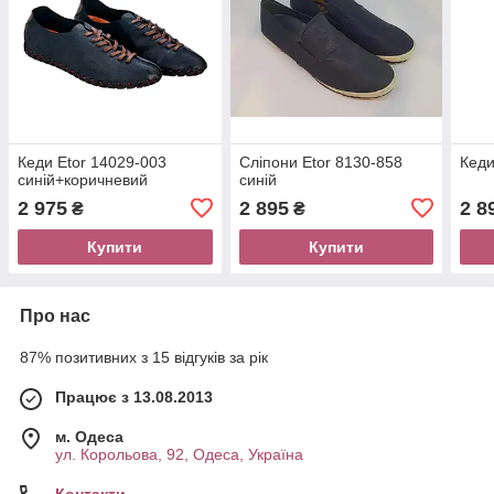
Кеди Etor 14029-003
Сліпони Etor 8130-858
Кеди
синій+коричневий
синій
2 975
2 895
2 8
₴
₴
Купити
Купити
Про нас
87% позитивних з 15 відгуків за рік
Працює з 13.08.2013
м. Одеса
ул. Корольова, 92, Одеса, Україна
Контакти