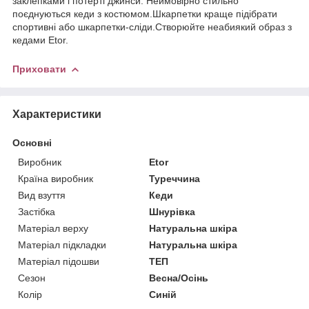
заклепками і потерті джинси. Неймовірно стильно
поєднуються кеди з костюмом.Шкарпетки краще підібрати
спортивні або шкарпетки-сліди.Створюйте неабиякий образ з
кедами Etor.
Приховати
Характеристики
Основні
Виробник
Etor
Країна виробник
Туреччина
Вид взуття
Кеди
Застібка
Шнурівка
Матеріал верху
Натуральна шкіра
Матеріал підкладки
Натуральна шкіра
Матеріал підошви
ТЕП
Сезон
Весна/Осінь
Колір
Синій