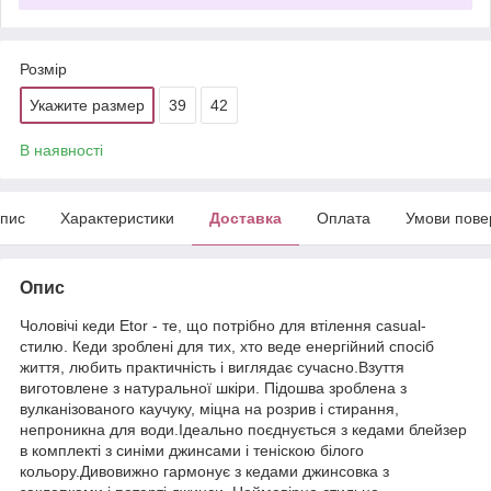
Розмір
Укажите размер
39
42
В наявності
пис
Характеристики
Доставка
Оплата
Умови пове
Опис
Чоловічі кеди Etor - те, що потрібно для втілення casual-
стилю. Кеди зроблені для тих, хто веде енергійний спосіб
життя, любить практичність і виглядає сучасно.Взуття
виготовлене з натуральної шкіри. Підошва зроблена з
вулканізованого каучуку, міцна на розрив і стирання,
непроникна для води.Ідеально поєднується з кедами блейзер
в комплекті з синіми джинсами і теніскою білого
кольору.Дивовижно гармонує з кедами джинсовка з