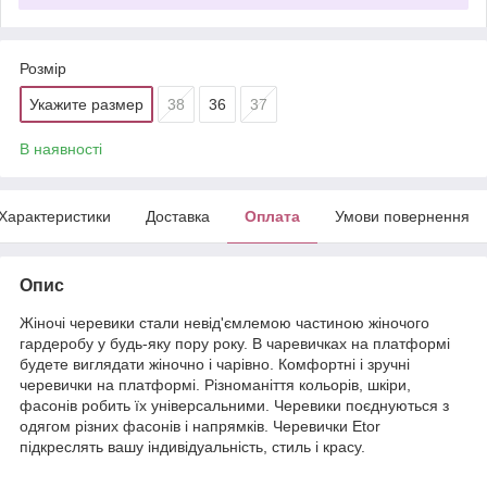
Розмір
Укажите размер
38
36
37
В наявності
Характеристики
Доставка
Оплата
Умови повернення
Опис
Жіночі черевики стали невід'ємлемою частиною жіночого
гардеробу у будь-яку пору року. В чаревичках на платформі
будете виглядати жіночно і чарівно. Комфортні і зручні
черевички на платформі. Різноманіття кольорів, шкіри,
фасонів робить їх універсальними. Черевики поєднуються з
одягом різних фасонів і напрямків. Черевички Etor
підкреслять вашу індивідуальність, стиль і красу.