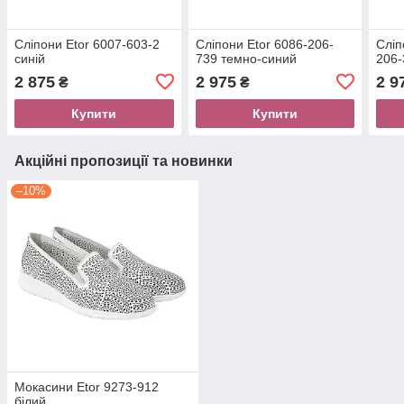
Сліпони Etor 6007-603-2
Сліпони Etor 6086-206-
Сліп
синій
739 темно-синий
206-
2 875
2 975
2 9
₴
₴
Купити
Купити
Акційні пропозиції та новинки
–10%
Мокасини Etor 9273-912
білий