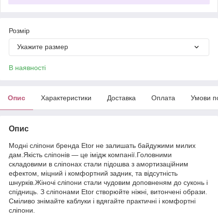
Розмір
Укажите размер
В наявності
Опис
Характеристики
Доставка
Оплата
Умови п
Опис
Модні сліпони бренда Etor не залишать байдужими милих
дам.Якість сліпонів — це імідж компанії.Головними
складовими в сліпонах стали підошва з амортизаційним
ефектом, міцний і комфортний задник, та відсутність
шнурків.Жіночі сліпони стали чудовим доповненям до суконь і
спідниць. З сліпонами Etor створюйте ніжні, витончені образи.
Сміливо знімайте каблуки і вдягайте практичні і комфортні
сліпони.