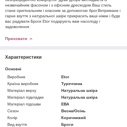
незвичайним фасоном і з офісним дрескодом.Ваш стиль
стане оригінальним і класним за допомогою брог.Витримане і
гарне взуття з натуральної шкіри прикрасить ваші ніжки і буде
вас радувати.Броги Etor подарують вам насолоду і
задоволення.
Приховати
Характеристики
Основні
Виробник
Etor
Країна виробник
Туреччина
Матеріал верху
Натуральна шкіра
Матеріал підкладки
Натуральна шкіра
Матеріал підошви
ЕВА
Сезон
Весна/Осінь
Колір
Коричневий
Вид взуття
Броги