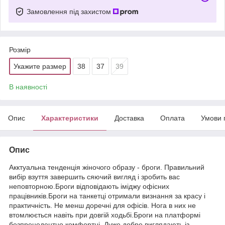
Замовлення під захистом
Розмір
Укажите размер
38
37
39
В наявності
Опис
Характеристики
Доставка
Оплата
Умови 
Опис
Акктуальна тенденція жіночого образу - броги. Правильний
вибір взуття завершить сяючий вигляд і зробить вас
неповторною.Броги відповідають іміджу офісних
працівників.Броги на танкетці отримали визнання за красу і
практичність. Не менш доречні для офісів. Нога в них не
втомлюється навіть при довгій ходьбі.Броги на платформі
безпрецедентно комфортні. Дуже добре виглядають із