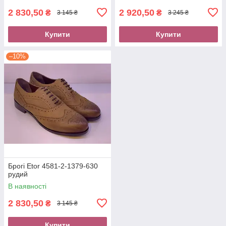
2 830,50
2 920,50
₴
₴
3 145 ₴
3 245 ₴
Купити
Купити
–10%
Брогі Etor 4581-2-1379-630
рудий
В наявності
2 830,50
₴
3 145 ₴
Купити