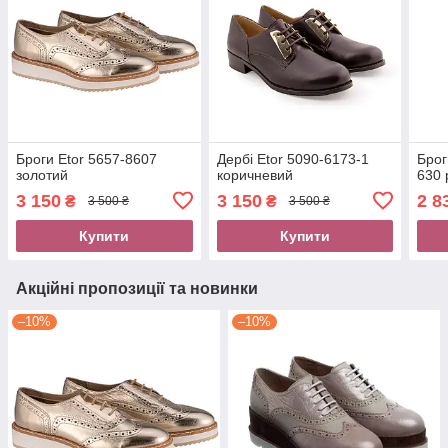
Броги Etor 5657-8607
Дербі Etor 5090-6173-1
Брог
золотий
коричневий
630 
3 150
3 150
2 8
₴
₴
3 500 ₴
3 500 ₴
Купити
Купити
Акційні пропозиції та новинки
–10%
–10%