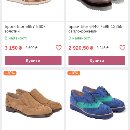
Броги Etor 5657-8607
Броги Etor 6440-7598-13255
золотий
світло-рожевий
В наявності
В наявності
3 150
2 920,50
₴
₴
3 500 ₴
3 245 ₴
Купити
Купити
–10%
–10%