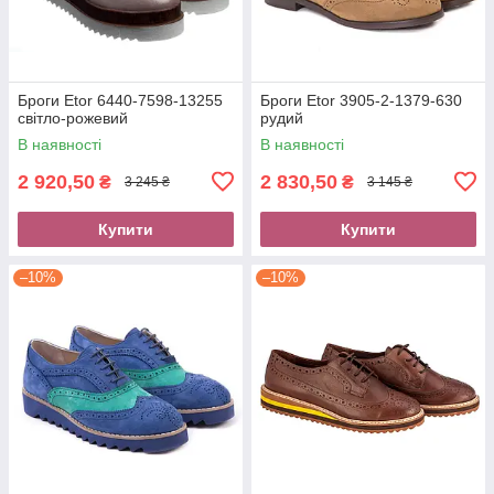
Броги Etor 6440-7598-13255
Броги Etor 3905-2-1379-630
світло-рожевий
рудий
В наявності
В наявності
2 920,50
2 830,50
₴
₴
3 245 ₴
3 145 ₴
Купити
Купити
–10%
–10%