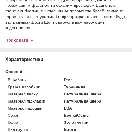
незвичайним фасоном і з офісним дрескодом.Ваш стиль
стане оригінальним і класним за допомогою брог.Витримане і
гарне взуття з натуральної шкіри прикрасить ваші ніжки і буде
вас радувати.Броги Etor подарують вам насолоду і
задоволення.
Приховати
Характеристики
Основні
Виробник
Etor
Країна виробник
Туреччина
Матеріал верху
Натуральна шкіра
Матеріал підкладки
Натуральна шкіра
Матеріал підошви
ЕВА
Сезон
Весна/Осінь
Колір
Золотистий
Вид взуття
Броги