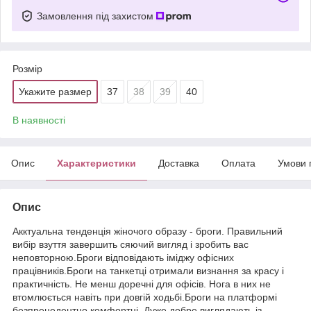
Замовлення під захистом
Розмір
Укажите размер
37
38
39
40
В наявності
Опис
Характеристики
Доставка
Оплата
Умови 
Опис
Акктуальна тенденція жіночого образу - броги. Правильний
вибір взуття завершить сяючий вигляд і зробить вас
неповторною.Броги відповідають іміджу офісних
працівників.Броги на танкетці отримали визнання за красу і
практичність. Не менш доречні для офісів. Нога в них не
втомлюється навіть при довгій ходьбі.Броги на платформі
безпрецедентно комфортні. Дуже добре виглядають із