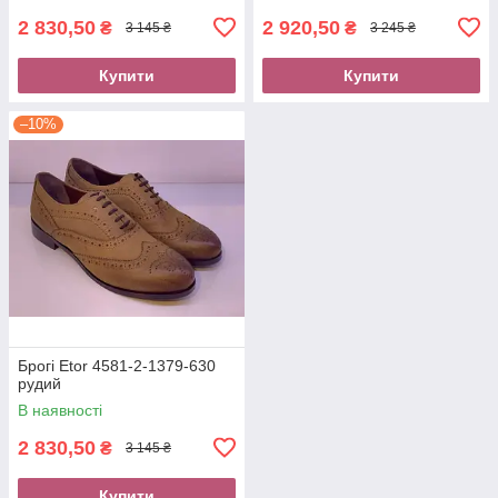
2 830,50
2 920,50
₴
₴
3 145 ₴
3 245 ₴
Купити
Купити
–10%
Брогі Etor 4581-2-1379-630
рудий
В наявності
2 830,50
₴
3 145 ₴
Купити