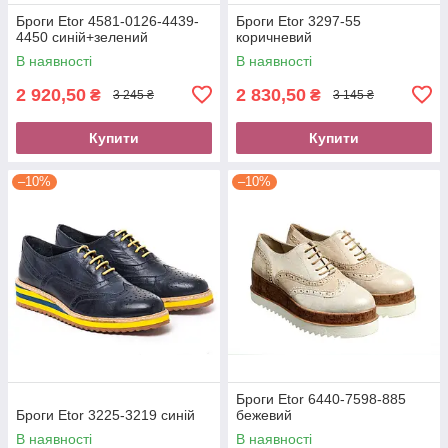
Броги Etor 4581-0126-4439-
Броги Etor 3297-55
4450 синій+зелений
коричневий
В наявності
В наявності
2 920,50
2 830,50
₴
₴
3 245 ₴
3 145 ₴
Купити
Купити
–10%
–10%
Броги Etor 6440-7598-885
Броги Etor 3225-3219 синій
бежевий
В наявності
В наявності