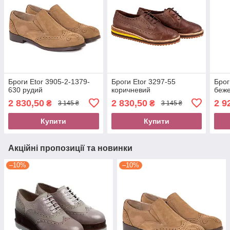
Броги Etor 3905-2-1379-
Броги Etor 3297-55
Брог
630 рудий
коричневий
беж
2 830,50
2 830,50
2 9
₴
₴
3 145 ₴
3 145 ₴
Купити
Купити
Акційні пропозиції та новинки
–10%
–10%