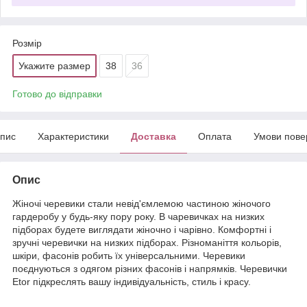
Розмір
Укажите размер
38
36
Готово до відправки
пис
Характеристики
Доставка
Оплата
Умови пове
Опис
Жіночі черевики стали невід'ємлемою частиною жіночого
гардеробу у будь-яку пору року. В чаревичках на низких
підборах будете виглядати жіночно і чарівно. Комфортні і
зручні черевички на низких підборах. Різноманіття кольорів,
шкіри, фасонів робить їх універсальними. Черевики
поєднуються з одягом різних фасонів і напрямків. Черевички
Etor підкреслять вашу індивідуальність, стиль і красу.