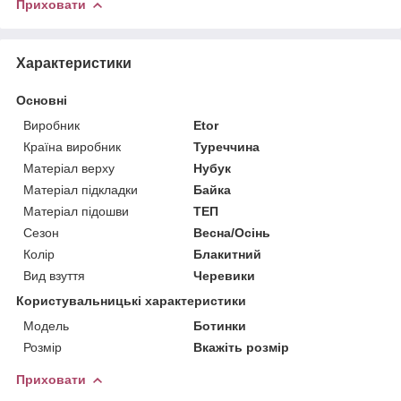
Приховати
Характеристики
Основні
Виробник
Etor
Країна виробник
Туреччина
Матеріал верху
Нубук
Матеріал підкладки
Байка
Матеріал підошви
ТЕП
Сезон
Весна/Осінь
Колір
Блакитний
Вид взуття
Черевики
Користувальницькі характеристики
Мoдель
Ботинки
Розмір
Вкажіть розмір
Приховати