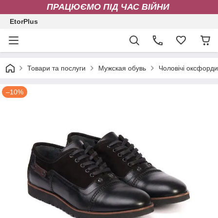
ПРАЦЮЄМО ПІД ЧАС ВІЙНИ
EtorPlus
Товари та послуги
Мужская обувь
Чоловічі оксфорди
–10%