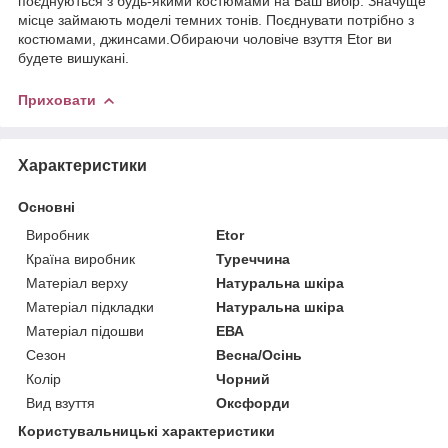
поєднуються з будь-якими костюмами на Ваш вибір. Значуще
місце займають моделі темних тонів. Поєднувати потрібно з
костюмами, джинсами.Обираючи чоловіче взуття Etor ви
будете вишукані.
Приховати
Характеристики
Основні
Виробник
Etor
Країна виробник
Туреччина
Матеріал верху
Натуральна шкіра
Матеріал підкладки
Натуральна шкіра
Матеріал підошви
ЕВА
Сезон
Весна/Осінь
Колір
Чорний
Вид взуття
Оксфорди
Користувальницькі характеристики