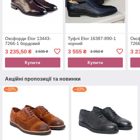
Оксфорди Etor 13443-
Туфлі Etor 16387-890-1
Оксф
7266-1 бордовий
чорний
7266
3 235,50
3 555
3 2
₴
₴
3 595 ₴
3 950 ₴
Купити
Купити
Акційні пропозиції та новинки
–10%
–10%