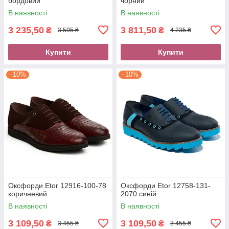
бордовий
чорний
В наявності
В наявності
3 235,50
3 811,50
₴
₴
3 595 ₴
4 235 ₴
Купити
Купити
–10%
–10%
Оксфорди Etor 12916-100-78
Оксфорди Etor 12758-131-
коричневий
2070 синій
В наявності
В наявності
3 109,50
3 109,50
₴
₴
3 455 ₴
3 455 ₴