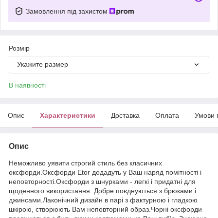
Замовлення під захистом
Розмір
Укажите размер
В наявності
Опис
Характеристики
Доставка
Оплата
Умови 
Опис
Неможливо уявити строгий стиль без класичних
оксфорди.Оксфорди Etor додадуть у Ваш наряд помітності і
неповторності.Оксфорди з шнурками - легкі і придатні для
щоденного використання. Добре поєднуються з брюками і
джинсами.Лаконічний дизайн в парі з фактурною і гладкою
шкірою, створюють Вам неповторний образ.Чорні оксфорди