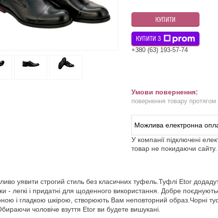
КУПИТИ
КУПИТИ З
+380 (63) 193-57-74
повернення товару протягом
У компанії підключені еле
товар не покидаючи сайту.
иво уявити строгий стиль без класичних туфель.Туфлі Etor додадуть
ки - легкі і придатні для щоденного використання. Добре поєднують
ною і гладкою шкірою, створюють Вам неповторний образ.Чорні ту
Обираючи чоловіче взуття Etor ви будете вишукані.