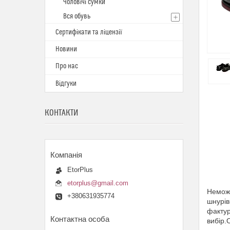
Чоловічі сумки
Вся обувь
Сертифікати та ліцензії
Новини
Про нас
Відгуки
КОНТАКТИ
EtorPlus
etorplus@gmail.com
Неможл
+380631935774
шнурів
фактур
вибір.