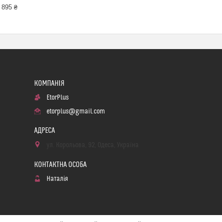
 895 ₴
EtorPlus
etorplus@gmail.com
ул. Корольова, 92, Одеса, Україна
Наталія