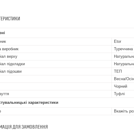
ТЕРИСТИКИ
вні
ник
Etor
а виробник
Туреччина
іал верху
Натуральн
іал підкладки
Натуральн
іал підошви
ТЕП
Весна/Осі
Чорний
зуття
Туфлі
стувальницькі характеристики
р
Вкажіть ро
МАЦІЯ ДЛЯ ЗАМОВЛЕННЯ