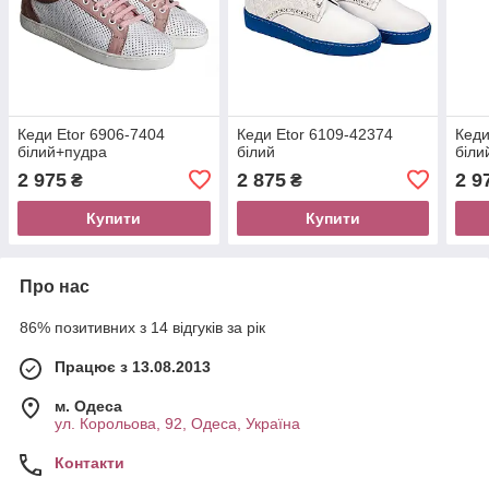
Кеди Etor 6906-7404
Кеди Etor 6109-42374
Кеди
білий+пудра
білий
біли
2 975
2 875
2 9
₴
₴
Купити
Купити
Про нас
86% позитивних з 14 відгуків за рік
Працює з 13.08.2013
м. Одеса
ул. Корольова, 92, Одеса, Україна
Контакти