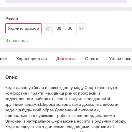
Розмір
Укажите размер
37
38
36
39
В наявності
пис
Характеристики
Доставка
Оплата
Умови пове
Опис
Кеди давно увійшли в повсякденну моду.Спортивне взуття
комфортне і практичне.одниці різних професій із
задоволенням вибирають спорт кежуал в поєднанні зі
зручними кедами.Широка колірна гама дозволить вибрати
кеди під будь-який образ.Доповненні липучками,
оригінальною шнурівкою - роблять кеди неординарними.
Виконані з натуральної шкіри можна носити в будь-яку погоду.
Кеди поєднуються з джинсами, спідницями, короткими і