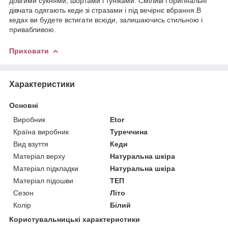
довгими сукнями, шортами і туніками. Сміливі і оригінальні
дівчата одягають кеди зі стразами і під вечірнє вбрання.В
кедах ви будете встигати всюди, залишаючись стильною і
привабливою.
Приховати
Характеристики
Основні
Виробник
Etor
Країна виробник
Туреччина
Вид взуття
Кеди
Матеріал верху
Натуральна шкіра
Матеріал підкладки
Натуральна шкіра
Матеріал підошви
ТЕП
Сезон
Літо
Колір
Білий
Користувальницькі характеристики