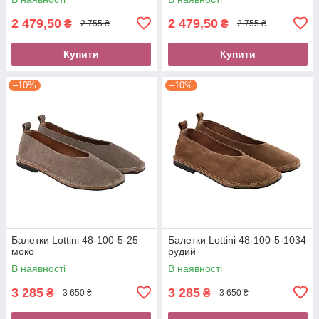
2 479,50
2 479,50
₴
₴
2 755 ₴
2 755 ₴
Купити
Купити
–10%
–10%
Балетки Lottini 48-100-5-25
Балетки Lottini 48-100-5-1034
моко
рудий
В наявності
В наявності
3 285
3 285
₴
₴
3 650 ₴
3 650 ₴