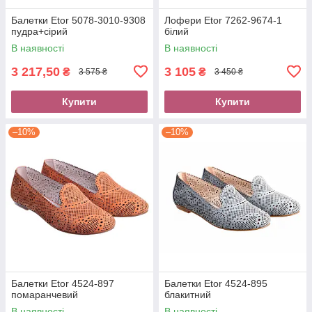
Балетки Etor 5078-3010-9308
Лофери Etor 7262-9674-1
пудра+сірий
білий
В наявності
В наявності
3 217,50
3 105
₴
₴
3 575 ₴
3 450 ₴
Купити
Купити
–10%
–10%
Балетки Etor 4524-897
Балетки Etor 4524-895
помаранчевий
блакитний
В наявності
В наявності