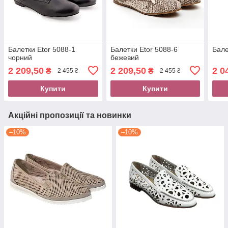
Балетки Etor 5088-1
Балетки Etor 5088-6
Бале
чорний
бежевий
2 209,50
2 209,50
2 0
₴
₴
2 455 ₴
2 455 ₴
Купити
Купити
Акційні пропозиції та новинки
–10%
–10%