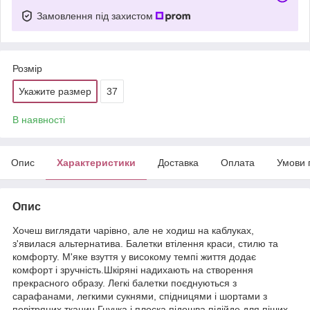
Замовлення під захистом
Розмір
Укажите размер
37
В наявності
Опис
Характеристики
Доставка
Оплата
Умови 
Опис
Хочеш виглядати чарівно, але не ходиш на каблуках,
з'явилася альтернатива. Балетки втілення краси, стилю та
комфорту. М'яке взуття у високому темпі життя додає
комфорт і зручність.Шкіряні надихають на створення
прекрасного образу. Легкі балетки поєднуються з
сарафанами, легкими сукнями, спідницями і шортами з
повітряних тканин.Гнучка і плоска підошва підійде для піших