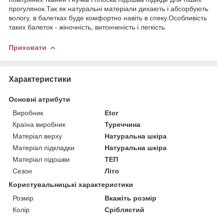
прогулянок.Так як натуральні матеріали дихають і абсорбують
вологу, в балетках буде комфортно навіть в спеку.Особливість
таких балеток - жіночність, витонченість і легкість.
Приховати
Характеристики
Основні атрибути
Виробник
Etor
Країна виробник
Туреччина
Матеріал верху
Натуральна шкіра
Матеріал підкладки
Натуральна шкіра
Матеріал підошви
ТЕП
Сезон
Літо
Користувальницькі характеристики
Розмір
Вкажіть розмір
Колір
Сріблястий