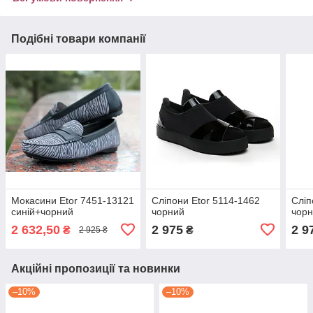
Подібні товари компанії
Мокасини Etor 7451-13121
Сліпони Etor 5114-1462
Сліп
синій+чорний
чорний
чор
2 632,50
2 975
2 9
₴
₴
2 925 ₴
Акційні пропозиції та новинки
–10%
–10%