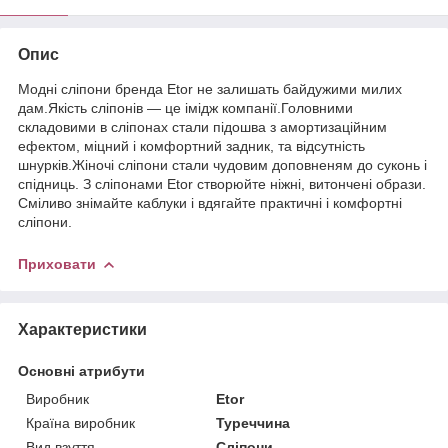
Опис
Модні сліпони бренда Etor не залишать байдужими милих
дам.Якість сліпонів — це імідж компанії.Головними
складовими в сліпонах стали підошва з амортизаційним
ефектом, міцний і комфортний задник, та відсутність
шнурків.Жіночі сліпони стали чудовим доповненям до суконь і
спідниць. З сліпонами Etor створюйте ніжні, витончені образи.
Сміливо знімайте каблуки і вдягайте практичні і комфортні
сліпони.
Приховати
Характеристики
Основні атрибути
Виробник
Etor
Країна виробник
Туреччина
Вид взуття
Сліпони