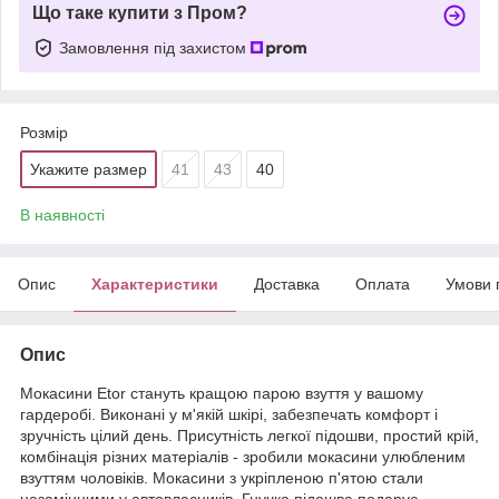
Що таке купити з Пром?
Замовлення під захистом
Розмір
Укажите размер
41
43
40
В наявності
Опис
Характеристики
Доставка
Оплата
Умови 
Опис
Мокасини Etor стануть кращою парою взуття у вашому
гардеробі. Виконані у м'якій шкірі, забезпечать комфорт і
зручність цілий день. Присутність легкої підошви, простий крій,
комбінація різних матеріалів - зробили мокасини улюбленим
взуттям чоловіків. Мокасини з укріпленою п'ятою стали
незамінними у автовласників. Гнучка підошва подарує