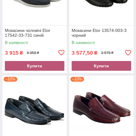
Мокасини чоловічі Etor
Мокасини Etor 13574-003-3
17542-33-731 синій
чорний
В наявності
В наявності
3 915
3 577,50
₴
₴
4 350 ₴
3 975 ₴
Купити
Купити
–10%
–10%