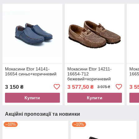
Мокасини Etor 14141-
Мокасини Etor 14211-
Мока
16654 синьо+коричневий
16654-712
1665
бежевий+коричневий
3 150
3 577,50
3 5
₴
₴
3 975 ₴
Купити
Купити
Акційні пропозиції та новинки
–10%
–10%