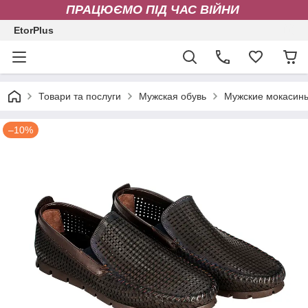
ПРАЦЮЄМО ПІД ЧАС ВІЙНИ
EtorPlus
Товари та послуги
Мужская обувь
Мужские мокасин
–10%