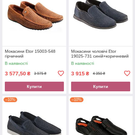
Мокасини Etor 15003-548
Мокасини чоловічі Etor
гірчичний
19025-731 синій+коричневий
В наявності
В наявності
3 577,50
3 915
₴
₴
3 975 ₴
4 350 ₴
Купити
Купити
–10%
–10%