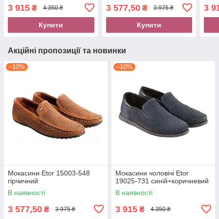
3 915
3 577,50
3 9
₴
₴
4 350 ₴
3 975 ₴
Купити
Купити
Акційні пропозиції та новинки
–10%
–10%
Мокасини Etor 15003-548
Мокасини чоловічі Etor
гірчичний
19025-731 синій+коричневий
В наявності
В наявності
3 577,50
3 915
₴
₴
3 975 ₴
4 350 ₴