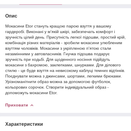
Опис
Мокасини Etor стануть кращою парою взуття у вашому
гардеробі. Виконані у м'якій шкірі, забезпечать комфорт і
зручність цілий день. Присутність легкої підошви, простий крій,
комбінація різних матеріалів - зробили мокасини улюбленим
взуттям чоловіків. Мокасини з укріпленою п'ятою стали
незамінними у автовласників. Гнучка підошва подарує
зручність при ходьбі. Для щоденного носіння підійдуть
мокасини з бахромою, заклепками, шнурками. Для ділового
стилю - це буде взуття на невисокому каблуці темних відтінків.
Поєднувати можна з джинсами, шортами, легкими брюками.
Урізноманітнити образ можна за допомогою футболок,
кольорових сорочок. Створити індивідуальний образ -
допоможуть мокасини Etor.
Приховати
Характеристики