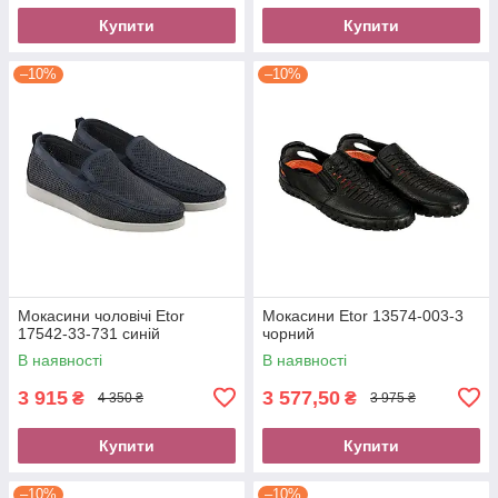
Купити
Купити
–10%
–10%
Мокасини чоловічі Etor
Мокасини Etor 13574-003-3
17542-33-731 синій
чорний
В наявності
В наявності
3 915
3 577,50
₴
₴
4 350 ₴
3 975 ₴
Купити
Купити
–10%
–10%