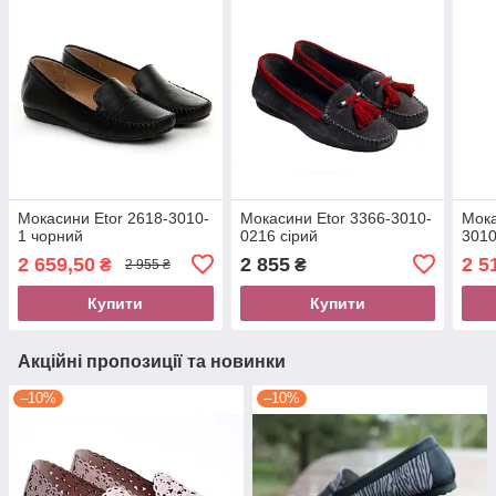
Мокасини Etor 2618-3010-
Мокасини Etor 3366-3010-
Мок
1 чорний
0216 сірий
3010
2 659,50
2 855
2 5
₴
₴
2 955 ₴
Купити
Купити
Акційні пропозиції та новинки
–10%
–10%