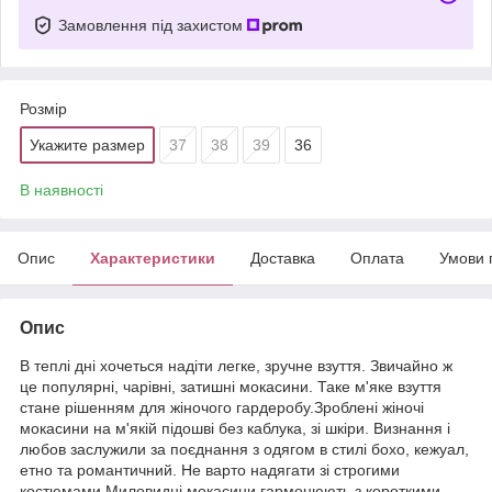
Замовлення під захистом
Розмір
Укажите размер
37
38
39
36
В наявності
Опис
Характеристики
Доставка
Оплата
Умови 
Опис
В теплі дні хочеться надіти легке, зручне взуття. Звичайно ж
це популярні, чарівні, затишні мокасини. Таке м'яке взуття
стане рішенням для жіночого гардеробу.Зроблені жіночі
мокасини на м'якій підошві без каблука, зі шкіри. Визнання і
любов заслужили за поєднання з одягом в стилі бохо, кежуал,
етно та романтичний. Не варто надягати зі строгими
костюмами.Миловидні мокасини гармонюють з короткими