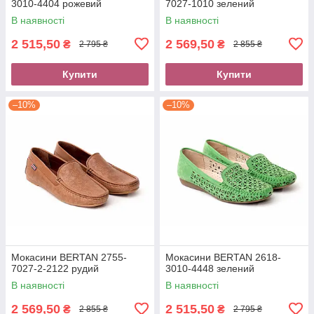
3010-4404 рожевий
7027-1010 зелений
В наявності
В наявності
2 515,50
2 569,50
₴
₴
2 795 ₴
2 855 ₴
Купити
Купити
–10%
–10%
Мокасини BERTAN 2755-
Мокасини BERTAN 2618-
7027-2-2122 рудий
3010-4448 зелений
В наявності
В наявності
2 569,50
2 515,50
₴
₴
2 855 ₴
2 795 ₴