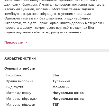
джинсами, брюками. У літні дні кольорові мокасини надягають
з тонкими сукнями, шортами. Мокасини темних відтінків
комбінують з вузькою спідницею, звуженими штанами.
Одягають таке взуття без шкарпеток, якщо необхідно
шкарпетки, то під тон брюк.Гармонійність дорогих матеріалів і
простота фасону - секрет цього взуття.У мокасинах Etor
будете відчувати себе легко, розкуто і впевнено
Приховати
Характеристики
Основні атрибути
Виробник
Etor
Країна виробник
Туреччина
Вид взуття
Мокасини
Матеріал верху
Натуральна шкіра
Матеріал підкладки
Натуральна шкіра
Матеріал підошви
ТЕП