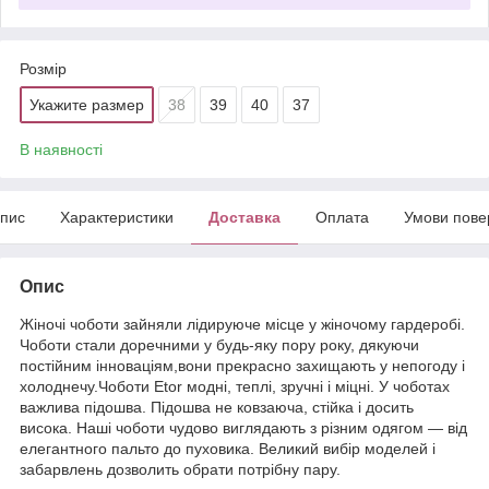
Розмір
Укажите размер
38
39
40
37
В наявності
пис
Характеристики
Доставка
Оплата
Умови пове
Опис
Жіночі чоботи зайняли лідируюче місце у жіночому гардеробі.
Чоботи стали доречними у будь-яку пору року, дякуючи
постійним інноваціям,вони прекрасно захищають у непогоду і
холоднечу.Чоботи Etor модні, теплі, зручні і міцні. У чоботах
важлива підошва. Підошва не ковзаюча, стійка і досить
висока. Наші чоботи чудово виглядають з різним одягом — від
елегантного пальто до пуховика. Великий вибір моделей і
забарвлень дозволить обрати потрібну пару.