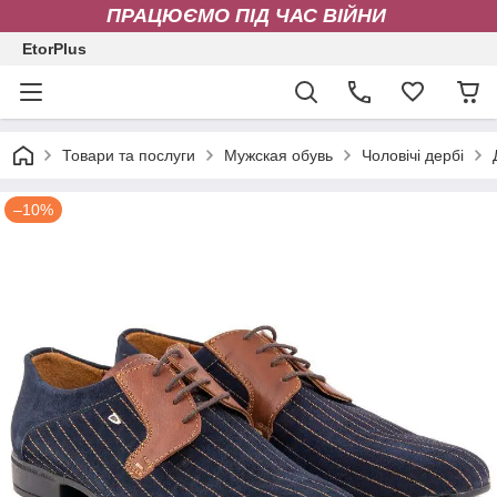
ПРАЦЮЄМО ПІД ЧАС ВІЙНИ
EtorPlus
Товари та послуги
Мужская обувь
Чоловічі дербі
–10%