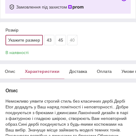
Замовлення під захистом
Розмір
Укажите размер
43
45
40
В наявності
Опис
Характеристики
Доставка
Оплата
Умови 
Опис
Неможливо уявити строгий стиль без класичних дербі.Дербі
Etor додадуть у Ваш наряд помітності і неповторності.. Добре
поєднуються з брюками і джинсами.Лаконічний дизайн в парі
з фактурною і гладкою шкірою, створюють Вам неповторний
образ.Сині дербі поєднуються з будь-якими костюмами на
Ваш вибір. Значуще місце займають моделі темних тонів.
Поєднувати потрібно з джинсами та брюками.Обираючи