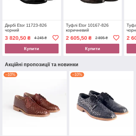
Дербі Etor 11723-826
Туфлі Etor 10167-826
Туфл
чорний
коричневий
чор
3 820,50
2 605,50
2 6
₴
₴
4 245 ₴
2 895 ₴
Купити
Купити
Акційні пропозиції та новинки
–10%
–10%