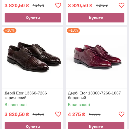
3 820,50
3 820,50
₴
₴
4 245 ₴
4 245 ₴
Купити
Купити
–10%
–10%
Дербі Etor 13360-7266
Дербі Etor 13360-7266-1067
коричневий
бордовий
В наявності
В наявності
3 820,50
4 275
₴
₴
4 245 ₴
4 750 ₴
Купити
Купити