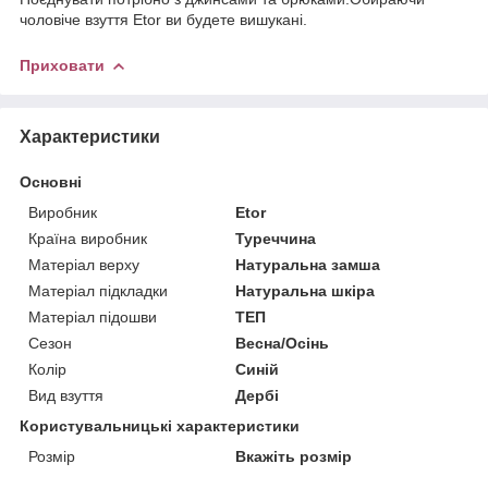
чоловіче взуття Etor ви будете вишукані.
Приховати
Характеристики
Основні
Виробник
Etor
Країна виробник
Туреччина
Матеріал верху
Натуральна замша
Матеріал підкладки
Натуральна шкіра
Матеріал підошви
ТЕП
Сезон
Весна/Осінь
Колір
Синій
Вид взуття
Дербі
Користувальницькі характеристики
Розмір
Вкажіть розмір