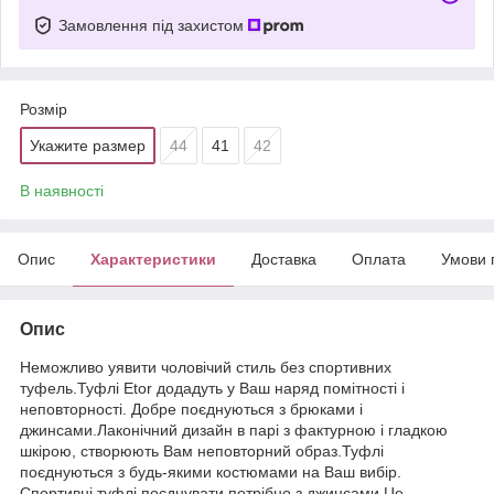
Замовлення під захистом
Розмір
Укажите размер
44
41
42
В наявності
Опис
Характеристики
Доставка
Оплата
Умови 
Опис
Неможливо уявити чоловічий стиль без спортивних
туфель.Туфлі Etor додадуть у Ваш наряд помітності і
неповторності. Добре поєднуються з брюками і
джинсами.Лаконічний дизайн в парі з фактурною і гладкою
шкірою, створюють Вам неповторний образ.Туфлі
поєднуються з будь-якими костюмами на Ваш вибір.
Спортивні туфлі поєднувати потрібно з джинсами.Це