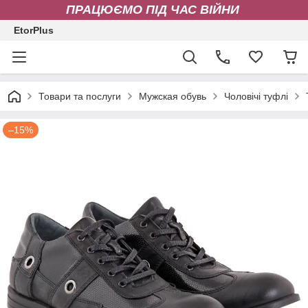
ПРАЦЮЄМО ПІД ЧАС ВІЙНИ
EtorPlus
Товари та послуги
Мужская обувь
Чоловічі туфлі
–15%