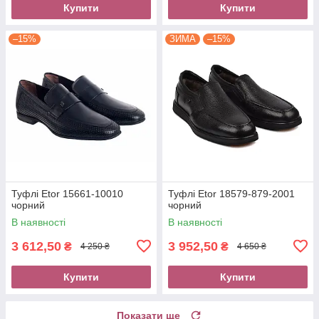
Купити
Купити
–15%
ЗИМА
–15%
Туфлі Etor 15661-10010
Туфлі Etor 18579-879-2001
чорний
чорний
В наявності
В наявності
3 612,50
3 952,50
₴
₴
4 250 ₴
4 650 ₴
Купити
Купити
Показати ще