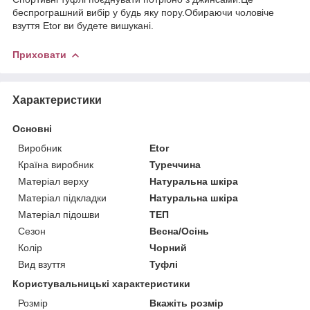
беспрограшний вибір у будь яку пору.Обираючи чоловіче
взуття Etor ви будете вишукані.
Приховати
Характеристики
Основні
Виробник
Etor
Країна виробник
Туреччина
Матеріал верху
Натуральна шкіра
Матеріал підкладки
Натуральна шкіра
Матеріал підошви
ТЕП
Сезон
Весна/Осінь
Колір
Чорний
Вид взуття
Туфлі
Користувальницькі характеристики
Розмір
Вкажіть розмір