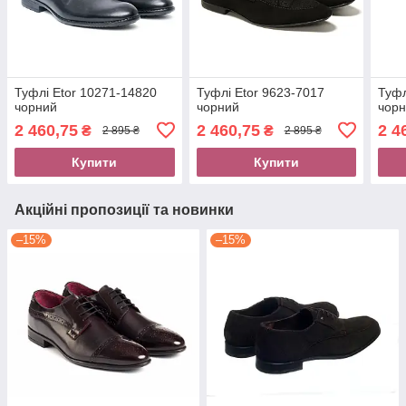
Туфлі Etor 10271-14820
Туфлі Etor 9623-7017
Туфл
чорний
чорний
чор
2 460,75
2 460,75
2 4
₴
₴
2 895 ₴
2 895 ₴
Купити
Купити
Акційні пропозиції та новинки
–15%
–15%