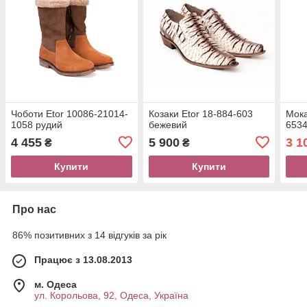
Чоботи Etor 10086-21014-
Козаки Etor 18-884-603
Мока
1058 рудий
бежевий
6534
4 455
5 900
3 1
₴
₴
Купити
Купити
Про нас
86% позитивних з 14 відгуків за рік
Працює з 13.08.2013
м. Одеса
ул. Корольова, 92, Одеса, Україна