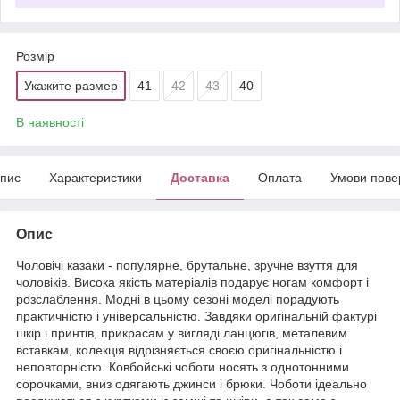
Розмір
Укажите размер
41
42
43
40
В наявності
пис
Характеристики
Доставка
Оплата
Умови пове
Опис
Чоловічі казаки - популярне, брутальне, зручне взуття для
чоловіків. Висока якість матеріалів подарує ногам комфорт і
розслаблення. Модні в цьому сезоні моделі порадують
практичністю і універсальністю. Завдяки оригінальній фактурі
шкір і принтів, прикрасам у вигляді ланцюгів, металевим
вставкам, колекція відрізняється своєю оригінальністю і
неповторністю. Ковбойські чоботи носять з однотонними
сорочками, вниз одягають джинси і брюки. Чоботи ідеально