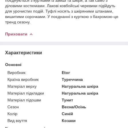
поєднуються з куртками із замші та шкіри, а так само з
діловими костюмами. Лакові ковбойські черевики підійдуть
для урочистих подій. Туфлі носять з шкіряними штанами,
вишитими сорочками. У поєднанні з курткою з бахромою-це
тренд сезону.
Приховати
Характеристики
Основні
Виробник
Etor
Країна виробник
Туреччина
Матеріал верху
Натуральна шкіра
Матеріал підкладки
Натуральна шкіра
Матеріал підошви
Тунит
Сезон
Весна/Осінь
Колір
Синій
Вид взуття
Козаки