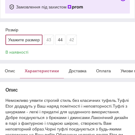
Замовлення під захистом
Розмір
Укажите размер
43
44
42
В наявності
Опис
Характеристики
Доставка
Оплата
Умови 
Опис
Неможливо уявити строгий стиль без класичних туфель.Туфлі
Etor додадуть у Ваш наряд помітності і неповторності.Туфлі з
шнурками - легкі і придатні для щоденного використання.
Добре поєднуються з брюками і джинсами.Лаконічний дизайн
в парі з фактурною і гладкою шкірою, створюють Вам
неповторний образ.Чорні туфлі поєднуються з будь-якими
костюмами на Ваш вибір.Обираючи чоловіче взуття Etor ви