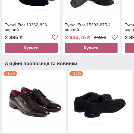
Туфлі Etor 10362-826
Туфлі Etor 15393-875-1
Туфл
чорний
чорний
чор
2 895
2 936,75
2 8
₴
₴
3 455 ₴
Купити
Купити
Акційні пропозиції та новинки
–15%
–15%