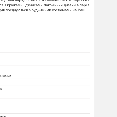
 у Ваш наряд помітності і неповторності.Туфлі без
ся з брюками і джинсами.Лаконічний дизайн в парі з
флі поєднуються з будь-якими костюмами на Ваш
а шкіра
нь
змір