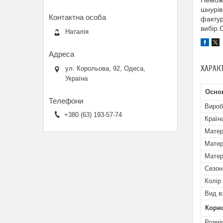
Неможл
шнурів
фактур
вибір.
Наталія
ХАРАК
ул. Корольова, 92, Одеса,
Україна
Осно
Вироб
+380 (63) 193-57-74
Країн
Матер
Матер
Матер
Сезон
Колір
Вид в
Кори
Розмі