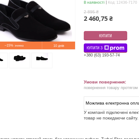
В наявності
Код:
12436-7170
2 895 ₴
2 460,75 ₴
КУПИТИ
–15%
10 днів
КУПИТИ З
+380 (63) 193-57-74
повернення товару протягом
У компанії підключені еле
товар не покидаючи сайту.