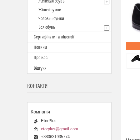
Женская обувь
Жіночі сумки
Чоловічі сумки
Вся обувь
Сертифікати та ліцензії
Новини
Про нас
Відгуки
КОНТАКТИ
EtorPlus
etorplus@gmail.com
+380631935774