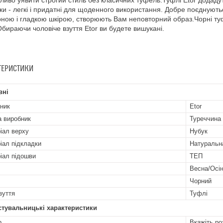
иво уявити строгий стиль без класичних туфель.Туфлі Etor додадуть
ки - легкі і придатні для щоденного використання. Добре поєднують
ною і гладкою шкірою, створюють Вам неповторний образ.Чорні ту
Обираючи чоловіче взуття Etor ви будете вишукані.
ТЕРИСТИКИ
вні
ник
Etor
а виробник
Туреччина
іал верху
Нубук
іал підкладки
Натуральн
іал підошви
ТЕП
Весна/Осі
Чорний
зуття
Туфлі
стувальницькі характеристики
р
Вкажіть ро