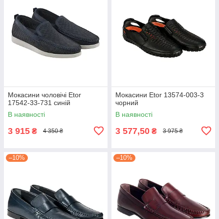
Мокасини чоловічі Etor
Мокасини Etor 13574-003-3
17542-33-731 синій
чорний
В наявності
В наявності
3 915
3 577,50
₴
₴
4 350 ₴
3 975 ₴
–10%
–10%