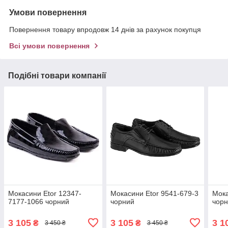
Умови повернення
Повернення товару впродовж 14 днів за рахунок покупця
Всі умови повернення
Подібні товари компанії
Мокасини Etor 12347-
Мокасини Etor 9541-679-3
Мока
7177-1066 чорний
чорний
чор
3 105
3 105
3 1
₴
₴
3 450 ₴
3 450 ₴