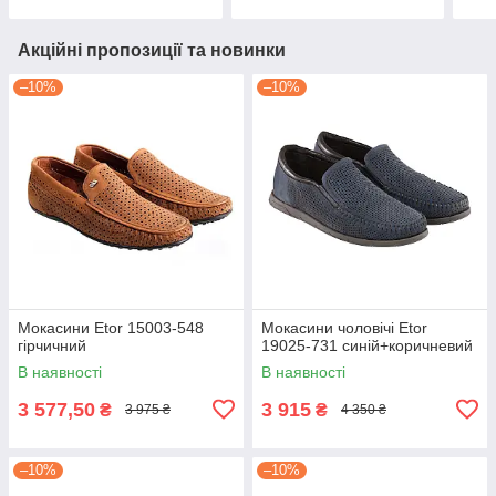
Акційні пропозиції та новинки
–10%
–10%
Мокасини Etor 15003-548
Мокасини чоловічі Etor
гірчичний
19025-731 синій+коричневий
В наявності
В наявності
3 577,50
3 915
₴
₴
3 975 ₴
4 350 ₴
–10%
–10%