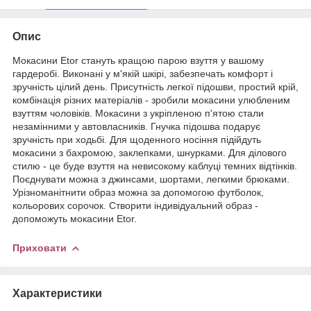
Опис
Мокасини Etor стануть кращою парою взуття у вашому
гардеробі. Виконані у м'якій шкірі, забезпечать комфорт і
зручність цілий день. Присутність легкої підошви, простий крій,
комбінація різних матеріалів - зробили мокасини улюбленим
взуттям чоловіків. Мокасини з укріпленою п'ятою стали
незамінними у автовласників. Гнучка підошва подарує
зручність при ходьбі. Для щоденного носіння підійдуть
мокасини з бахромою, заклепками, шнурками. Для ділового
стилю - це буде взуття на невисокому каблуці темних відтінків.
Поєднувати можна з джинсами, шортами, легкими брюками.
Урізноманітнити образ можна за допомогою футболок,
кольорових сорочок. Створити індивідуальний образ -
допоможуть мокасини Etor.
Приховати
Характеристики