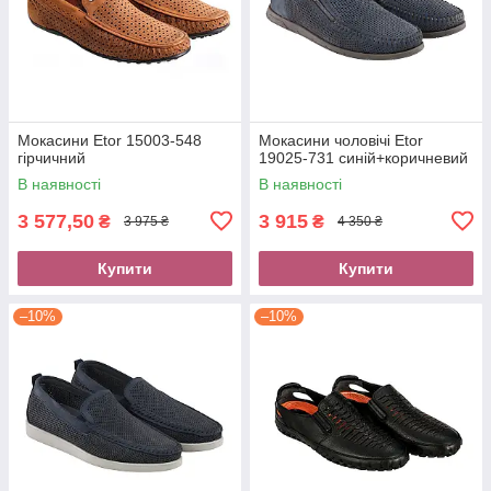
Мокасини Etor 15003-548
Мокасини чоловічі Etor
гірчичний
19025-731 синій+коричневий
В наявності
В наявності
3 577,50
3 915
₴
₴
3 975 ₴
4 350 ₴
Купити
Купити
–10%
–10%