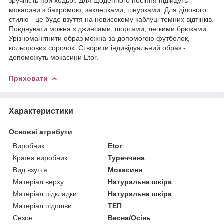
зручність при ходьбі. Для щоденного носіння підійдуть
мокасини з бахромою, заклепками, шнурками. Для ділового
стилю - це буде взуття на невисокому каблуці темних відтінків.
Поєднувати можна з джинсами, шортами, легкими брюками.
Урізноманітнити образ можна за допомогою футболок,
кольорових сорочок. Створити індивідуальний образ -
допоможуть мокасини Etor.
Приховати
Характеристики
Основні атрибути
Виробник
Etor
Країна виробник
Туреччина
Вид взуття
Мокасини
Матеріал верху
Натуральна шкіра
Матеріал підкладки
Натуральна шкіра
Матеріал підошви
ТЕП
Сезон
Весна/Осінь