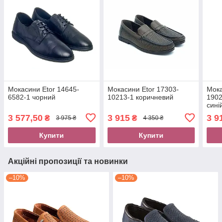
Мокасини Etor 14645-
Мокасини Etor 17303-
Мока
6582-1 чорний
10213-1 коричневий
1902
сині
3 577,50
3 915
3 9
₴
₴
3 975 ₴
4 350 ₴
Купити
Купити
Акційні пропозиції та новинки
–10%
–10%